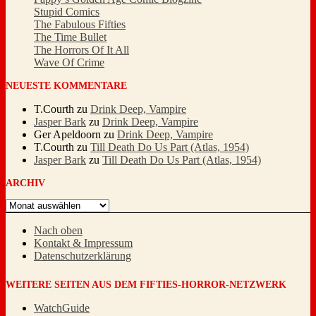
Stupid Comics
The Fabulous Fifties
The Time Bullet
The Horrors Of It All
Wave Of Crime
NEUESTE KOMMENTARE
T.Courth
zu
Drink Deep, Vampire
Jasper Bark
zu
Drink Deep, Vampire
Ger Apeldoorn
zu
Drink Deep, Vampire
T.Courth
zu
Till Death Do Us Part (Atlas, 1954)
Jasper Bark
zu
Till Death Do Us Part (Atlas, 1954)
ARCHIV
Archiv
Nach oben
Kontakt & Impressum
Datenschutzerklärung
WEITERE SEITEN AUS DEM FIFTIES-HORROR-NETZWERK
WatchGuide