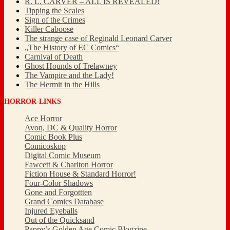
R. L. CARVER – ALL IS REVEALED!
Tipping the Scales
Sign of the Crimes
Killer Caboose
The strange case of Reginald Leonard Carver
„The History of EC Comics“
Carnival of Death
Ghost Hounds of Trelawney
The Vampire and the Lady!
The Hermit in the Hills
HORROR-LINKS
Ace Horror
Avon, DC & Quality Horror
Comic Book Plus
Comicoskop
Digital Comic Museum
Fawcett & Charlton Horror
Fiction House & Standard Horror!
Four-Color Shadows
Gone and Forgottten
Grand Comics Database
Injured Eyeballs
Out of the Quicksand
Pappy’s Golden Age Comic Blogzine