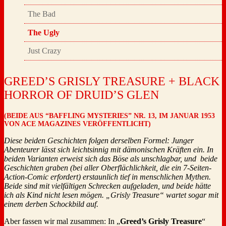
The Bad
The Ugly
Just Crazy
GREED’S GRISLY TREASURE + BLACK
HORROR OF DRUID’S GLEN
(BEIDE AUS “BAFFLING MYSTERIES” NR. 13, IM JANUAR 1953
VON ACE MAGAZINES VERÖFFENTLICHT)
Diese beiden Geschichten folgen derselben Formel: Junger
Abenteurer lässt sich leichtsinnig mit dämonischen Kräften ein. In
beiden Varianten erweist sich das Böse als unschlagbar, und beide
Geschichten graben (bei aller Oberflächlichkeit, die ein 7-Seiten-
Action-Comic erfordert) erstaunlich tief in menschlichen Mythen.
Beide sind mit vielfältigen Schrecken aufgeladen, und beide hätte
ich als Kind nicht lesen mögen. „Grisly Treasure“ wartet sogar mit
einem derben Schockbild auf.
Aber fassen wir mal zusammen: In „
Greed’s Grisly Treasure
“