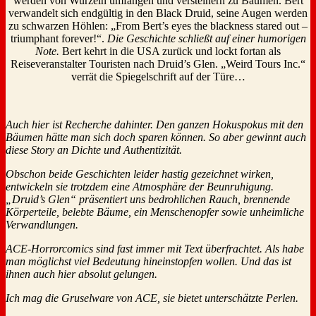
werden von Wurzeln umfangen und versteinern zu Bäumen. Bert
verwandelt sich endgültig in den Black Druid, seine Augen werden
zu schwarzen Höhlen: „From Bert’s eyes the blackness stared out –
triumphant forever!“.
Die Geschichte schließt auf einer humorigen
Note.
Bert kehrt in die USA zurück und lockt fortan als
Reiseveranstalter Touristen nach Druid’s Glen. „Weird Tours Inc.“
verrät die Spiegelschrift auf der Türe…
Auch hier ist Recherche dahinter. Den ganzen Hokuspokus mit den
Bäumen hätte man sich doch sparen können. So aber gewinnt auch
diese Story an Dichte und Authentizität.
Obschon beide Geschichten leider hastig gezeichnet wirken,
entwickeln sie trotzdem eine Atmosphäre der Beunruhigung.
„Druid’s Glen“ präsentiert uns bedrohlichen Rauch, brennende
Körperteile, belebte Bäume, ein Menschenopfer sowie unheimliche
Verwandlungen.
ACE-Horrorcomics sind fast immer mit Text überfrachtet. Als habe
man möglichst viel Bedeutung hineinstopfen wollen. Und das ist
ihnen auch hier absolut gelungen.
Ich mag die Gruselware von ACE, sie bietet unterschätzte Perlen.