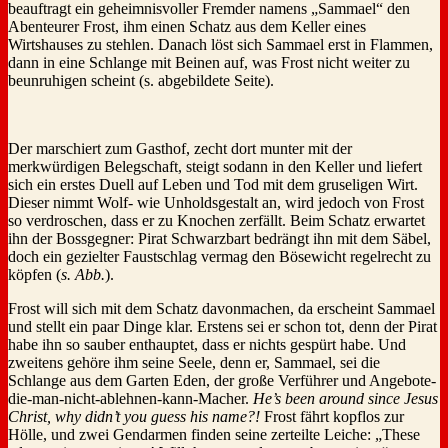
beauftragt ein geheimnisvoller Fremder namens „Sammael“ den
Abenteurer Frost, ihm einen Schatz aus dem Keller eines
Wirtshauses zu stehlen. Danach löst sich Sammael erst in Flammen,
dann in eine Schlange mit Beinen auf, was Frost nicht weiter zu
beunruhigen scheint (s. abgebildete Seite).
Der marschiert zum Gasthof, zecht dort munter mit der
merkwürdigen Belegschaft, steigt sodann in den Keller und liefert
sich ein erstes Duell auf Leben und Tod mit dem gruseligen Wirt.
Dieser nimmt Wolf- wie Unholdsgestalt an, wird jedoch von Frost
so verdroschen, dass er zu Knochen zerfällt. Beim Schatz erwartet
ihn der Bossgegner: Pirat Schwarzbart bedrängt ihn mit dem Säbel,
doch ein gezielter Faustschlag vermag den Bösewicht regelrecht zu
köpfen (
s. Abb.
).
Frost will sich mit dem Schatz davonmachen, da erscheint Sammael
und stellt ein paar Dinge klar. Erstens sei er schon tot, denn der Pirat
habe ihn so sauber enthauptet, dass er nichts gespürt habe. Und
zweitens gehöre ihm seine Seele, denn er, Sammael, sei die
Schlange aus dem Garten Eden, der große Verführer und Angebote-
die-man-nicht-ablehnen-kann-Macher.
He’s been around since Jesus
Christ, why didn’t you guess his name?!
Frost fährt kopflos zur
Hölle, und zwei Gendarmen finden seine zerteilte Leiche: „These