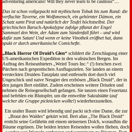
adventuring americans! Will they never learn to be cautious“…
Das ist schon vollgepackt mit mythischem Tobak bis zum Rand: die
verfluchte Taverne, ein Wolfsmensch, ein gehörnter Dämon, ein
Schatz samt Pirat und natürlich der Teufel höchstselbst. Der
griechischen Baruch-Apokalypse zufolge pflanzt der Engel
Sammael den Wein, der Adam zum Sündenfall führt – und wird
dafür zum Satan! Und wenn er keine Vinothek eröffnet hat, dann
spukt er durch amerikanische Comichefte.
„Black Horror Of Druid’s Glen“
schildert die Zerschlagung einer
US-amerikanischen Expedition in den walisischen Bergen. Im
Auftrag des Reiseanbieters „Weird Tours Inc.“ (!) forschen zwei
Pärchen nach gespentischen Ausflugszielen. Sie landen an einem
versteckten Druiden-Tanzplatz und entfesseln dort durch viel
Ungeschick und naive Neugier den erzbösen „Black Druid“, der in
den jungen Bert einfährt. Zudem erscheinen weitere Driuden und
nehmen die Reisegesellschaft gefangen. Sie tanzen einen Feuertanz
und befehlen ein Blutopfer, um die entweihte Sakralstätte (
auf
welcher die Gruppe picknicken wollte!
) wiederherzustellen.
Ein uralter Baum wird lebendig und packt sich eine Dame, die zur
„Braut des Waldes“ gekürt wird. Bert alias „The Black Druid“
ersticht seine Gefährtin mit einem steinernen Dolch, woraufhin die
Bäume ergrünen. Die beiden letzten Reisenden wollen fliehen, doch