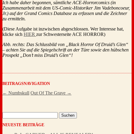
Ich habe daher begonnen, sämtliche ACE-Horrorcomics (in
Zusammenarbeit mit dem US-Comic-Historiker Jim Vadeboncoeur,
Jr.) auf der Grand Comics Database zu erfassen und die Zeichner
zu ermitteln.
(Diese Aufgabe ist inzwischen abgeschlossen. Wer Interesse hat,
klicke sich
HIER
zur Schwesterseite ACE HORROR)
Abb. rechts: Das Schlussbild von „Black Horror Of Druid’s Glen“
– achten Sie auf die Spiegelschrift an der Türe sowie den hübschen
Prospekt „Don’t miss Druid’s Glen“!
BEITRAGSNAVIGATION
←
Numbskull
Out Of The Grave
→
Suchen
nach:
NEUESTE BEITRÄGE