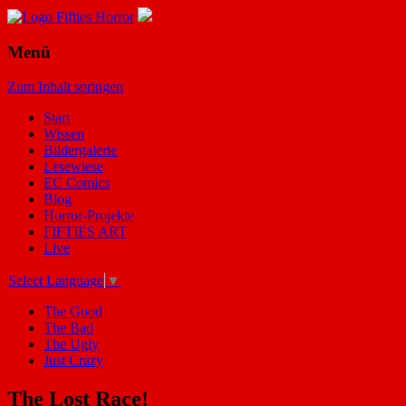
Menü
Zum Inhalt springen
Start
Wissen
Bildergalerie
Lesewiese
EC Comics
Blog
Horror-Projekte
FIFTIES ART
Live
Select Language
▼
The Good
The Bad
The Ugly
Just Crazy
The Lost Race!