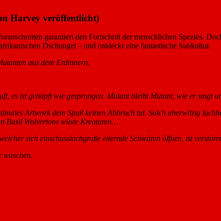
n Harvey veröffentlicht)
Voranschreiten garantiert den Fortschritt der menschlichen Spezies. D
afrikanischen Dschungel – und entdeckt eine fantastische Subkultur.
Mutanten aus dem Erdinnern.
t, es ist gehüpft wie gesprungen. Mutant bleibt Mutant, wie er singt un
boptimales Artwork dem Spaß keinen Abbruch tut. Solch aberwitzig lach
an Basil Wolvertons wüste Kreaturen…
in welcher sich einschusslochgroße eiternde Schwären öffnen, ist verst
e waschen.