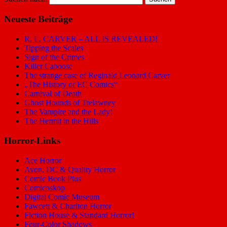
Neueste Beiträge
R. L. CARVER – ALL IS REVEALED!
Tipping the Scales
Sign of the Crimes
Killer Caboose
The strange case of Reginald Leonard Carver
„The History of EC Comics“
Carnival of Death
Ghost Hounds of Trelawney
The Vampire and the Lady!
The Hermit in the Hills
Horror-Links
Ace Horror
Avon, DC & Quality Horror
Comic Book Plus
Comicoskop
Digital Comic Museum
Fawcett & Charlton Horror
Fiction House & Standard Horror!
Four-Color Shadows