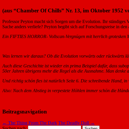
(aus “Chamber Of Chills” Nr. 13, im Oktober 1952 vo
Professor Peyton macht sich Sorgen um die Evolution. Ihr ständiges 
Sache anders verliefe? Peyton begibt sich auf Forschungsreise in den 
Ein FIFTIES HORROR- Vollscan-Vergnügen mit herrlich grotesken 
Was lernen wir daraus? Ob die Evolution vorwärts oder rückwärts läuf
Auch diese Geschichte ist wieder ein prima Beispiel dafür, dass su
50er Jahren übrigens mehr die Regel als die Ausnahme. Man denke 
Und richtig schön fies ist natürlich Seite 6. Die schreibende Hand, 
Also: Nach dem Abstieg in verpestete Höhlen immer schön die Händ
Beitragsnavigation
←
The Thing From The Dark
The Deadly Doll
→
Suchen nach: