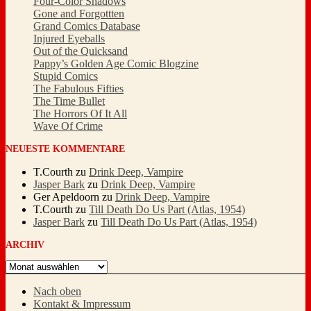
Four-Color Shadows
Gone and Forgottten
Grand Comics Database
Injured Eyeballs
Out of the Quicksand
Pappy’s Golden Age Comic Blogzine
Stupid Comics
The Fabulous Fifties
The Time Bullet
The Horrors Of It All
Wave Of Crime
NEUESTE KOMMENTARE
T.Courth
zu
Drink Deep, Vampire
Jasper Bark
zu
Drink Deep, Vampire
Ger Apeldoorn
zu
Drink Deep, Vampire
T.Courth
zu
Till Death Do Us Part (Atlas, 1954)
Jasper Bark
zu
Till Death Do Us Part (Atlas, 1954)
ARCHIV
Archiv
Nach oben
Kontakt & Impressum