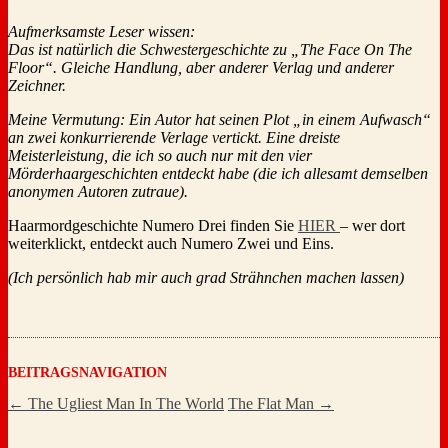
Aufmerksamste Leser wissen:
Das ist natürlich die Schwestergeschichte zu „The Face On The
Floor“. Gleiche Handlung, aber anderer Verlag und anderer
Zeichner.
Meine Vermutung: Ein Autor hat seinen Plot „in einem Aufwasch“
an zwei konkurrierende Verlage vertickt. Eine dreiste
Meisterleistung, die ich so auch nur mit den vier
Mörderhaargeschichten entdeckt habe (die ich allesamt demselben
anonymen Autoren zutraue).
Haarmordgeschichte Numero Drei finden Sie
HIER
– wer dort
weiterklickt, entdeckt auch Numero Zwei und Eins.
(Ich persönlich hab mir auch grad Strähnchen machen lassen)
BEITRAGSNAVIGATION
←
The Ugliest Man In The World
The Flat Man
→