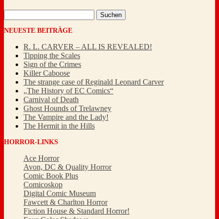
Suchen
nach:
NEUESTE BEITRÄGE
R. L. CARVER – ALL IS REVEALED!
Tipping the Scales
Sign of the Crimes
Killer Caboose
The strange case of Reginald Leonard Carver
„The History of EC Comics“
Carnival of Death
Ghost Hounds of Trelawney
The Vampire and the Lady!
The Hermit in the Hills
HORROR-LINKS
Ace Horror
Avon, DC & Quality Horror
Comic Book Plus
Comicoskop
Digital Comic Museum
Fawcett & Charlton Horror
Fiction House & Standard Horror!