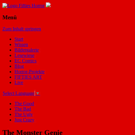
Menü
Zum Inhalt springen
Start
Wissen
Bildergalerie
Lesewiese
EC Comics
Blog
Horror-Projekte
FIFTIES ART
Live
Select Language
▼
The Good
The Bad
The Ugly
Just Crazy
The Monster Genie