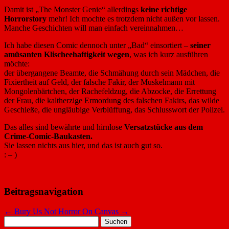
Damit ist „The Monster Genie“ allerdings
keine richtige
Horrorstory
mehr! Ich mochte es trotzdem nicht außen vor lassen.
Manche Geschichten will man einfach vereinnahmen…
Ich habe diesen Comic dennoch unter „Bad“ einsortiert –
seiner
amüsanten Klischeehaftigkeit wegen
, was ich kurz ausführen
möchte:
der übergangene Beamte, die Schmähung durch sein Mädchen, die
Fixiertheit auf Geld, der falsche Fakir, der Muskelmann mit
Mongolenbärtchen, der Rachefeldzug, die Abzocke, die Errettung
der Frau, die kaltherzige Ermordung des falschen Fakirs, das wilde
Geschieße, die ungläubige Verblüffung, das Schlusswort der Polizei.
Das alles sind bewährte und hirnlose
Versatzstücke aus dem
Crime-Comic-Baukasten.
Sie lassen nichts aus hier, und das ist auch gut so.
: – )
Beitragsnavigation
←
Bury Us Not
Horror On Canvas
→
Suchen