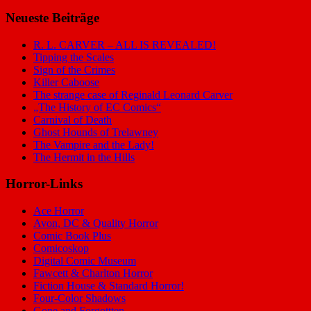
nach:
Neueste Beiträge
R. L. CARVER – ALL IS REVEALED!
Tipping the Scales
Sign of the Crimes
Killer Caboose
The strange case of Reginald Leonard Carver
„The History of EC Comics“
Carnival of Death
Ghost Hounds of Trelawney
The Vampire and the Lady!
The Hermit in the Hills
Horror-Links
Ace Horror
Avon, DC & Quality Horror
Comic Book Plus
Comicoskop
Digital Comic Museum
Fawcett & Charlton Horror
Fiction House & Standard Horror!
Four-Color Shadows
Gone and Forgottten