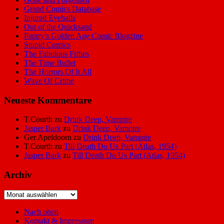
Grand Comics Database
Injured Eyeballs
Out of the Quicksand
Pappy’s Golden Age Comic Blogzine
Stupid Comics
The Fabulous Fifties
The Time Bullet
The Horrors Of It All
Wave Of Crime
Neueste Kommentare
T.Courth
zu
Drink Deep, Vampire
Jasper Bark
zu
Drink Deep, Vampire
Ger Apeldoorn
zu
Drink Deep, Vampire
T.Courth
zu
Till Death Do Us Part (Atlas, 1954)
Jasper Bark
zu
Till Death Do Us Part (Atlas, 1954)
Archiv
Archiv
Nach oben
Kontakt & Impressum