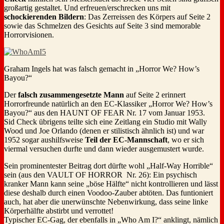
großartig gestaltet. Und erfreuen/erschrecken uns mit
schockierenden Bildern
: Das Zerreissen des Körpers auf Seite 2
sowie das Schmelzen des Gesichts auf Seite 3 sind memorable
Horrorvisionen.
Graham Ingels hat was falsch gemacht in „Horror We? How’s
Bayou?“
Der
falsch zusammengesetzte Mann
auf Seite 2 erinnert
Horrorfreunde natürlich an den EC-Klassiker „Horror We? How’s
Bayou?“ aus den HAUNT OF FEAR Nr. 17 vom Januar 1953.
Sid Check übrigens teilte sich eine Zeitlang ein Studio mit Wally
Wood und Joe Orlando (denen er stilistisch ähnlich ist) und war
1952 sogar aushilfsweise
Teil der EC-Mannschaft
, wo er sich
viermal versuchen durfte und dann wieder ausgemustert wurde.
Sein prominentester Beitrag dort dürfte wohl „Half-Way Horrible“
sein (aus den VAULT OF HORROR Nr. 26): Ein psychisch
kranker Mann kann seine „böse Hälfte“ nicht kontrollieren und lässt
diese deshalb durch einen Voodoo-Zauber abtöten. Das funtioniert
auch, hat aber die unerwünschte Nebenwirkung, dass seine linke
Körperhälfte abstirbt und verrottet!
Typischer EC-Gag, der ebenfalls in „Who Am I?“ anklingt, nämlich