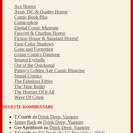
Ace Horror
Avon, DC & Quality Horror
Comic Book Plus
Comicoskop
Digital Comic Museum
Fawcett & Charlton Horror
Fiction House & Standard Horror!
Four-Color Shadows
Gone and Forgottten
Grand Comics Database
Injured Eyeballs
Out of the Quicksand
Pappy’s Golden Age Comic Blogzine
Stupid Comics
The Fabulous Fifties
The Time Bullet
The Horrors Of It All
Wave Of Crime
NEUESTE KOMMENTARE
T.Courth
zu
Drink Deep, Vampire
Jasper Bark
zu
Drink Deep, Vampire
Ger Apeldoorn
zu
Drink Deep, Vampire
T.Courth
zu
Till Death Do Us Part (Atlas, 1954)