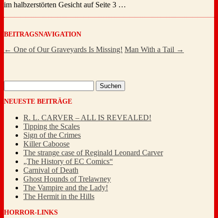
im halbzerstörten Gesicht auf Seite 3 …
BEITRAGSNAVIGATION
←
One of Our Graveyards Is Missing!
Man With a Tail
→
Suchen
nach:
NEUESTE BEITRÄGE
R. L. CARVER – ALL IS REVEALED!
Tipping the Scales
Sign of the Crimes
Killer Caboose
The strange case of Reginald Leonard Carver
„The History of EC Comics“
Carnival of Death
Ghost Hounds of Trelawney
The Vampire and the Lady!
The Hermit in the Hills
HORROR-LINKS