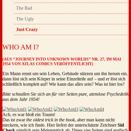
The Bad
The Ugly
Just Crazy
WHO AM I?
(AUS “JOURNEY INTO UNKNOWN WORLDS” NR. 27, IM MAI
1954 VON ATLAS COMICS VERÖFFENTLICHT)
Ein Mann rennt um sein Leben, Gebäude stürzen um ihn herum ein,
dann löst sich sein Körper in seine Einzelteile auf – und er löst sich
schließlich komplett auf! Wie kann das alles sein? Was ist hier los?
Bitte schnallen Sie sich an für vier Seiten pure, atemlose Psychedelik
aus dem Jahr 1954!
Ach, es war bloß ein Traum!
Das ist zwar
the oldest trick in the book
, aber man kann nicht
meckern, wie ich finde. Hier liefert der unterschätzte Zeichner
Sid
Check
nämlich sein Meisterstück ab. Diese vier Seiten sind grafisch