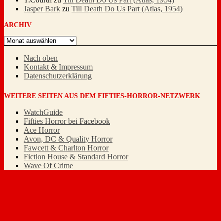
Jasper Bark
zu
Till Death Do Us Part (Atlas, 1954)
ARCHIV
Archiv
Nach oben
Kontakt & Impressum
Datenschutzerklärung
WEITERE SEITEN AUS DEM FIFTIES-HORROR-NETZWERK
WatchGuide
Fifties Horror bei Facebook
Ace Horror
Avon, DC & Quality Horror
Fawcett & Charlton Horror
Fiction House & Standard Horror
Wave Of Crime