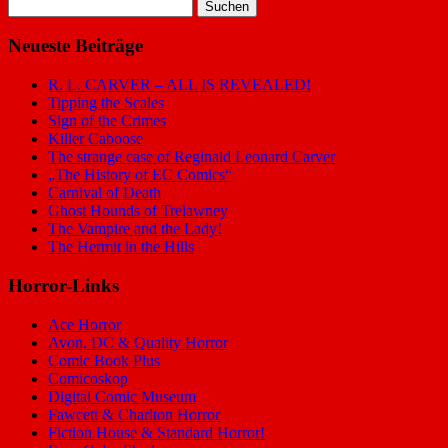
Suchen
nach:
Neueste Beiträge
R. L. CARVER – ALL IS REVEALED!
Tipping the Scales
Sign of the Crimes
Killer Caboose
The strange case of Reginald Leonard Carver
„The History of EC Comics“
Carnival of Death
Ghost Hounds of Trelawney
The Vampire and the Lady!
The Hermit in the Hills
Horror-Links
Ace Horror
Avon, DC & Quality Horror
Comic Book Plus
Comicoskop
Digital Comic Museum
Fawcett & Charlton Horror
Fiction House & Standard Horror!