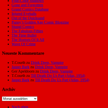
Four-Color Shadows
Gone and Forgottten
Grand Comics Database
Injured Eyeballs
Out of the Quicksand
Pappy’s Golden Age Comic Blogzine
Stupid Comics
The Fabulous Fifties
The Time Bullet
The Horrors Of It All
Wave Of Crime
Neueste Kommentare
T.Courth
zu
Drink Deep, Vampire
Jasper Bark
zu
Drink Deep, Vampire
Ger Apeldoorn
zu
Drink Deep, Vampire
T.Courth
zu
Till Death Do Us Part (Atlas, 1954)
Jasper Bark
zu
Till Death Do Us Part (Atlas, 1954)
Archiv
Archiv
Nach oben