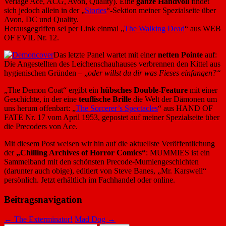
Verlage Ace, ACG, Avon, Quality). Eine
ganze Handvoll
findet
sich jedoch allein in der „
Stories
“-Sektion meiner Spezialseite über
Avon, DC und Quality.
Herausgegriffen sei per Link einmal „
The Walking Dead
“ aus WEB
OF EVIL Nr. 12.
Das letzte Panel wartet mit einer
netten Pointe
auf:
Die Angestellten des Leichenschauhauses verbrennen den Kittel aus
hygienischen Gründen – „
oder willst du dir was Fieses einfangen?“
„The Demon Coat“ ergibt ein
hübsches Double-Feature
mit einer
Geschichte, in der eine
teuflische Brille
die Welt der Dämonen um
uns herum offenbart: „
The Sorcerer’s Spectacles
“ aus HAND OF
FATE Nr. 17 vom April 1953, gepostet auf meiner Spezialseite über
die Precoders von Ace.
Mit diesem Post weisen wir hin auf die aktuellste Veröffentlichung
der
„Chilling Archives of Horror Comics“
: MUMMIES ist ein
Sammelband mit den schönsten Precode-Mumiengeschichten
(darunter auch obige), editiert von Steve Banes, „Mr. Karswell“
persönlich. Jetzt erhältlich im Fachhandel oder online.
Beitragsnavigation
←
The Exterminator!
Mad Dog
→