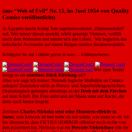
(aus “Web of Evil” Nr. 15, im Juni 1954 von Quality
Comics veröffentlicht)
In Ägypten taucht König Tuts sagenumwobener „Dämonenkittel“
auf. Wer immer diesen anzieht, erlebt grausige Visionen, verfällt
rasch dem Wahnsinn und nimmt sich das Leben. Wir begleiten das
todschicke Accessoire auf einem Reigen raschen Besitzerwandels.
Schlüpfen Sie zur Lektüre gerne in was … Unbequemeres.
Wer zum Teufel
fertigt so ein
unnützes Stück Kleidung
an?!
Aber wie sage ich immer: Niemals logische Maßstäbe an Comics
anlegen! Zumindest nicht an Horror- und Superheldengeschichten.
Dramaturgisch gelungen allerdings ist der
Dreh mit dem Pärchen
auf dem Schiff. Die Frau stirbt und der Mann sinnt auf Rache, die
dann nach hinten losgeht.
Zeichner
Charles Nicholas setzt seine Monstren effektiv in
Szene
, sein Artwork ist hier mehr als nur solide, wie sonst so oft. Ich
bin überrascht, dass FIFTIES HORROR offenbar noch nichts von
ihm präsentiert hat. Nicholas war ein
Precode-Vielzeichner
(für die