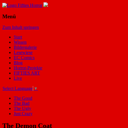
Menü
Zum Inhalt springen
Start
Wissen
Bildergalerie
Lesewiese
EC Comics
Blog
Horror-Projekte
FIFTIES ART
Live
Select Language
▼
The Good
The Bad
The Ugly
Just Crazy
The Demon Coat