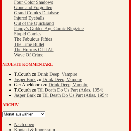
Four-Color Shadows
Gone and Forgottten
Grand Comics Database
Injured Eyeballs
Out of the Quicksand
Pappy’s Golden Age Comic Blogzine
Stupid Comics
The Fabulous Fifties
The Time Bullet
The Horrors Of It All
Wave Of Crime
NEUESTE KOMMENTARE
T.Courth
zu
Drink Deep, Vampire
Jasper Bark
zu
Drink Deep, Vampire
Ger Apeldoorn
zu
Drink Deep, Vampire
T.Courth
zu
Till Death Do Us Part (Atlas, 1954)
Jasper Bark
zu
Till Death Do Us Part (Atlas, 1954)
ARCHIV
Archiv
Nach oben
Kontakt & Impressum