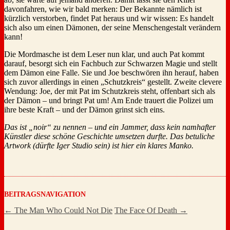
davonfahren, wie wir bald merken: Der Bekannte nämlich ist
kürzlich verstorben, findet Pat heraus und wir wissen: Es handelt
sich also um einen Dämonen, der seine Menschengestalt verändern
kann!
Die Mordmasche ist dem Leser nun klar, und auch Pat kommt
darauf, besorgt sich ein Fachbuch zur Schwarzen Magie und stellt
dem Dämon eine Falle. Sie und Joe beschwören ihn herauf, haben
sich zuvor allerdings in einen „Schutzkreis“ gestellt. Zweite clevere
Wendung: Joe, der mit Pat im Schutzkreis steht, offenbart sich als
der Dämon – und bringt Pat um! Am Ende trauert die Polizei um
ihre beste Kraft – und der Dämon grinst sich eins.
Das ist „noir“ zu nennen – und ein Jammer, dass kein namhafter
Künstler diese schöne Geschichte umsetzen durfte. Das betuliche
Artwork (dürfte Iger Studio sein) ist hier ein klares Manko.
BEITRAGSNAVIGATION
←
The Man Who Could Not Die
The Face Of Death
→