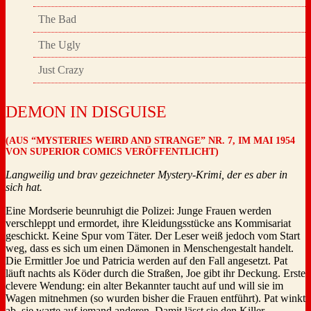
The Bad
The Ugly
Just Crazy
DEMON IN DISGUISE
(AUS “MYSTERIES WEIRD AND STRANGE” NR. 7, IM MAI 1954
VON SUPERIOR COMICS VERÖFFENTLICHT)
Langweilig und brav gezeichneter Mystery-Krimi, der es aber in
sich hat.
Eine Mordserie beunruhigt die Polizei: Junge Frauen werden
verschleppt und ermordet, ihre Kleidungsstücke ans Kommisariat
geschickt. Keine Spur vom Täter. Der Leser weiß jedoch vom Start
weg, dass es sich um einen Dämonen in Menschengestalt handelt.
Die Ermittler Joe und Patricia werden auf den Fall angesetzt. Pat
läuft nachts als Köder durch die Straßen, Joe gibt ihr Deckung. Erste
clevere Wendung: ein alter Bekannter taucht auf und will sie im
Wagen mitnehmen (so wurden bisher die Frauen entführt). Pat winkt
ab, sie warte auf jemand anderen. Damit lässt sie den Killer