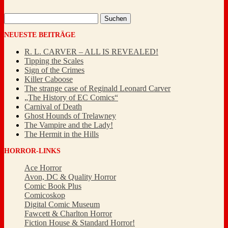
Suchen
nach:
NEUESTE BEITRÄGE
R. L. CARVER – ALL IS REVEALED!
Tipping the Scales
Sign of the Crimes
Killer Caboose
The strange case of Reginald Leonard Carver
„The History of EC Comics“
Carnival of Death
Ghost Hounds of Trelawney
The Vampire and the Lady!
The Hermit in the Hills
HORROR-LINKS
Ace Horror
Avon, DC & Quality Horror
Comic Book Plus
Comicoskop
Digital Comic Museum
Fawcett & Charlton Horror
Fiction House & Standard Horror!