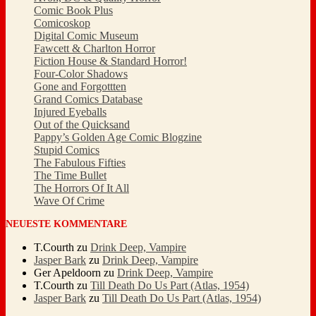
Comic Book Plus
Comicoskop
Digital Comic Museum
Fawcett & Charlton Horror
Fiction House & Standard Horror!
Four-Color Shadows
Gone and Forgottten
Grand Comics Database
Injured Eyeballs
Out of the Quicksand
Pappy’s Golden Age Comic Blogzine
Stupid Comics
The Fabulous Fifties
The Time Bullet
The Horrors Of It All
Wave Of Crime
NEUESTE KOMMENTARE
T.Courth
zu
Drink Deep, Vampire
Jasper Bark
zu
Drink Deep, Vampire
Ger Apeldoorn
zu
Drink Deep, Vampire
T.Courth
zu
Till Death Do Us Part (Atlas, 1954)
Jasper Bark
zu
Till Death Do Us Part (Atlas, 1954)