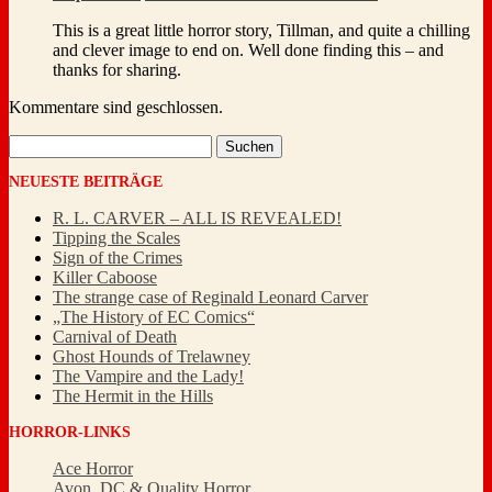
This is a great little horror story, Tillman, and quite a chilling
and clever image to end on. Well done finding this – and
thanks for sharing.
Kommentare sind geschlossen.
Suchen
nach:
NEUESTE BEITRÄGE
R. L. CARVER – ALL IS REVEALED!
Tipping the Scales
Sign of the Crimes
Killer Caboose
The strange case of Reginald Leonard Carver
„The History of EC Comics“
Carnival of Death
Ghost Hounds of Trelawney
The Vampire and the Lady!
The Hermit in the Hills
HORROR-LINKS
Ace Horror
Avon, DC & Quality Horror