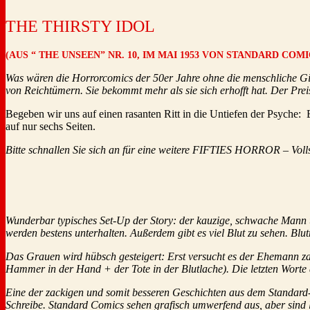
THE THIRSTY IDOL
(AUS “ THE UNSEEN” NR. 10, IM MAI 1953 VON STANDARD CO
Was wären die Horrorcomics der 50er Jahre ohne die menschliche Gie
von Reichtümern. Sie bekommt mehr als sie sich erhofft hat. Der Prei
Begeben wir uns auf einen rasanten Ritt in die Untiefen der Psyche: E
auf nur sechs Seiten.
Bitte schnallen Sie sich an für eine weitere FIFTIES HORROR – Voll
Wunderbar typisches Set-Up der Story: der kauzige, schwache Mann 
werden bestens unterhalten. Außerdem gibt es viel Blut zu sehen. Blut
Das Grauen wird hübsch gesteigert: Erst versucht es der Ehemann zau
Hammer in der Hand + der Tote in der Blutlache). Die letzten Worte
Eine der zackigen und somit besseren Geschichten aus dem Standard-
Schreibe. Standard Comics sehen grafisch umwerfend aus, aber sind le