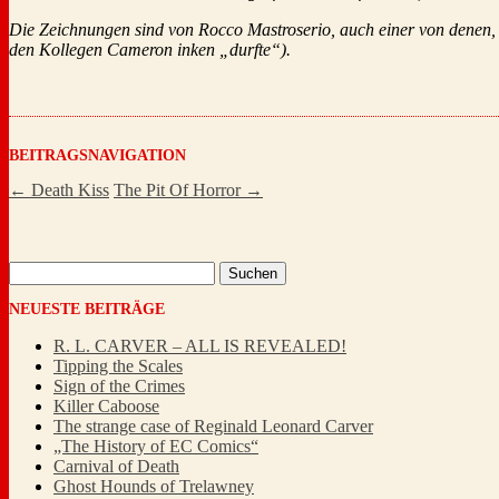
Die Zeichnungen sind von Rocco Mastroserio, auch einer von denen, 
den Kollegen Cameron inken „durfte“).
BEITRAGSNAVIGATION
←
Death Kiss
The Pit Of Horror
→
Suchen
nach:
NEUESTE BEITRÄGE
R. L. CARVER – ALL IS REVEALED!
Tipping the Scales
Sign of the Crimes
Killer Caboose
The strange case of Reginald Leonard Carver
„The History of EC Comics“
Carnival of Death
Ghost Hounds of Trelawney