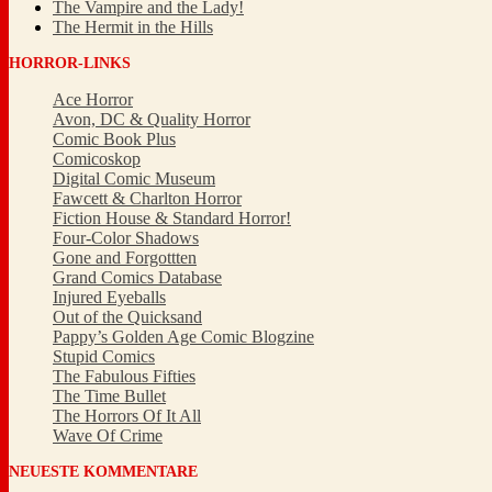
The Vampire and the Lady!
The Hermit in the Hills
HORROR-LINKS
Ace Horror
Avon, DC & Quality Horror
Comic Book Plus
Comicoskop
Digital Comic Museum
Fawcett & Charlton Horror
Fiction House & Standard Horror!
Four-Color Shadows
Gone and Forgottten
Grand Comics Database
Injured Eyeballs
Out of the Quicksand
Pappy’s Golden Age Comic Blogzine
Stupid Comics
The Fabulous Fifties
The Time Bullet
The Horrors Of It All
Wave Of Crime
NEUESTE KOMMENTARE