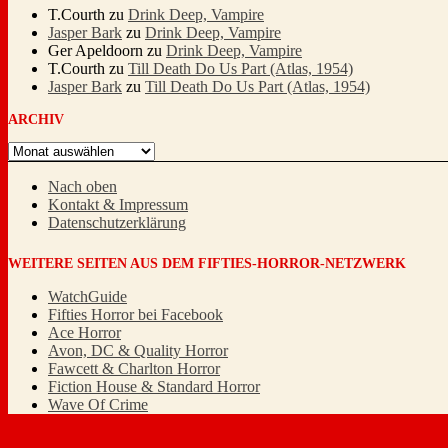
T.Courth
zu
Drink Deep, Vampire
Jasper Bark
zu
Drink Deep, Vampire
Ger Apeldoorn
zu
Drink Deep, Vampire
T.Courth
zu
Till Death Do Us Part (Atlas, 1954)
Jasper Bark
zu
Till Death Do Us Part (Atlas, 1954)
ARCHIV
Archiv
Nach oben
Kontakt & Impressum
Datenschutzerklärung
WEITERE SEITEN AUS DEM FIFTIES-HORROR-NETZWERK
WatchGuide
Fifties Horror bei Facebook
Ace Horror
Avon, DC & Quality Horror
Fawcett & Charlton Horror
Fiction House & Standard Horror
Wave Of Crime