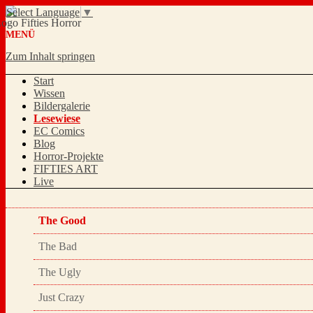
Select Language
▼
MENÜ
Zum Inhalt springen
Start
Wissen
Bildergalerie
Lesewiese
EC Comics
Blog
Horror-Projekte
FIFTIES ART
Live
The Good
The Bad
The Ugly
Just Crazy