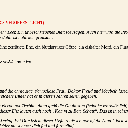
MICS VERÖFFENTLICHT)
r? Leer. Ein unbeschriebenes Blatt sozusagen. Auch hier wird die Pro
s dafür ist natürlich grausam.
ine zerrüttete Ehe, ein blutdurstiger Götze, ein eiskalter Mord, ein F
scan-Weltpremiere.
und die ehrgeizige, skrupellose Frau. Doktor Freud und Macbeth lasse
reichere Bilder hat es in diesen Jahren selten gegeben.
dernd mit Tierblut, dann greift die Gattin zum (beinahe wortwörtlich)
 dieser Ehe lauten auch noch „Komm zu Bett, Schatz“. Das ist in sein
Verlag. Bei Durchsicht dieser Hefte raufe ich mir oft die (zum Glück
ider meist entsetzlich fad und formelhaft.