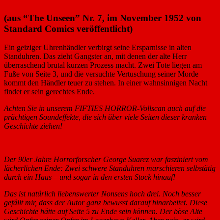
(aus “The Unseen” Nr. 7, im November 1952 von
Standard Comics veröffentlicht)
Ein geiziger Uhrenhändler verbirgt seine Ersparnisse in alten
Standuhren. Das zieht Gangster an, mit denen der alte Herr
überraschend brutal kurzen Prozess macht. Zwei Tote liegen am
Fuße von Seite 3, und die versuchte Vertuschung seiner Morde
kommt den Händler teuer zu stehen. In einer wahnsinnigen Nacht
findet er sein gerechtes Ende.
Achten Sie in unserem FIFTIES HORROR-Vollscan auch auf die
prächtigen Soundeffekte, die sich über viele Seiten dieser kranken
Geschichte ziehen!
Der 90er Jahre Horrorforscher George Suarez war fasziniert vom
lächerlichen Ende: Zwei schwere Standuhren marschieren selbstätig
durch ein Haus – und sogar in den ersten Stock hinauf!
Das ist natürlich liebenswerter Nonsens hoch drei. Noch besser
gefällt mir, dass der Autor ganz bewusst darauf hinarbeitet. Diese
Geschichte hätte auf Seite 5 zu Ende sein können. Der böse Alte