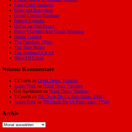
Four-Color Shadows
Gone and Forgottten
Grand Comics Database
Injured Eyeballs
Out of the Quicksand
Pappy’s Golden Age Comic Blogzine
Stupid Comics
The Fabulous Fifties
The Time Bullet
The Horrors Of It All
Wave Of Crime
Neueste Kommentare
T.Courth
zu
Drink Deep, Vampire
Jasper Bark
zu
Drink Deep, Vampire
Ger Apeldoorn
zu
Drink Deep, Vampire
T.Courth
zu
Till Death Do Us Part (Atlas, 1954)
Jasper Bark
zu
Till Death Do Us Part (Atlas, 1954)
Archiv
Archiv