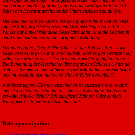
wird Opfer seiner Opfer im Lagerhaus-Keller. Aber nein, er wird
nach Hause ins Bett gebracht, um dort auf zwei (grafisch tollen!)
Seiten den Horror marschierender Uhren auskosten zu dürfen.
Der Zeichner ist Ross Andru, der eine fantastische Arbeit abliefert –
offensichtlich inspiriert von seinem Verlagskollegen Alex Toth.
Wunderbar dunkel rollt diese Geschichte dahin, und die Leichen in
den Uhren sind eine durchaus originelle Erfindung.
Dennoch landet „Time Is The Killer“ in der Rubrik „Bad“ – wir
Leser lassen uns gerne mal verschaukeln, aber es gibt Grenzen! Auf
welche die Macher dieser Comics immer wieder gepfiffen haben…
Die Benennung der Geschichte lässt sogar den Schluss zu, dass der
Autor sich bewusst einen albernen Spaß erlaubt hat. Die Zeit bringt
uns um, weshalb also nicht eine Uhr als Killer darstellen?!
Auf dieser legeren Ebene menschlichen Bewusstseins-Stroms sind
mehr Geschichten enstanden als einem lieb sein kann. Ist das nun
gewollte Anti-Seriösität? Schludrigkeit? Zeitnot? Oder einfach
Wurstigkeit? Ich find es höchst charmant.
Beitragsnavigation