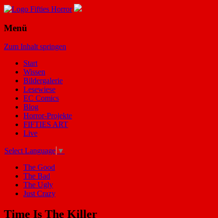
Menü
Zum Inhalt springen
Start
Wissen
Bildergalerie
Lesewiese
EC Comics
Blog
Horror-Projekte
FIFTIES ART
Live
Select Language
▼
The Good
The Bad
The Ugly
Just Crazy
Time Is The Killer