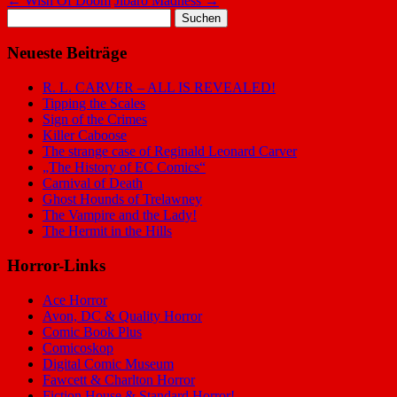
←
Wish Of Doom
Jibaro Madness
→
Suchen
nach:
Neueste Beiträge
R. L. CARVER – ALL IS REVEALED!
Tipping the Scales
Sign of the Crimes
Killer Caboose
The strange case of Reginald Leonard Carver
„The History of EC Comics“
Carnival of Death
Ghost Hounds of Trelawney
The Vampire and the Lady!
The Hermit in the Hills
Horror-Links
Ace Horror
Avon, DC & Quality Horror
Comic Book Plus
Comicoskop
Digital Comic Museum
Fawcett & Charlton Horror
Fiction House & Standard Horror!