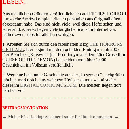
LESEN!
Aus rechtlichen Gründen veröffentliche ich auf FIFTIES HORROR
nur solche Stories komplett, die ich persönlich aus Originalheften
abgescannt habe. Das sind nicht viele, weil diese Hefte selten und
teuer sind. Aber es liegen viele taugliche Scans im Internet vor.
Daher zwei Tipps für alle Lesewütigen:
1. Arbeiten Sie sich durch den fabelhaften Blog
THE HORRORS
OF IT ALL
. Der beginnt mit dem gelinkten Eintrag im Juli 2007.
Der Betreiber „Karswell“ (ein Pseudonym aus dem 50er Gruselfilm
CURSE OF THE DEMON) hat seitdem weit über 1.000
Geschichten im Vollscan veröffentlicht.
2. Wer eine bestimmte Geschichte aus der „Lesewiese“ nachprüfen
möchte, merke sich, aus welchem Heft sie stammt – und suche
dieses im
DIGITAL COMIC MUSEUM
. Die meisten liegen dort
nämlich vor.
BEITRAGSNAVIGATION
←
Meine EC-Lieblingszeichner
Danke für Ihre Kommentare
→