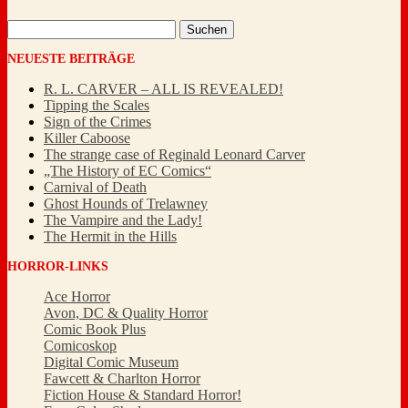
Suchen
nach:
NEUESTE BEITRÄGE
R. L. CARVER – ALL IS REVEALED!
Tipping the Scales
Sign of the Crimes
Killer Caboose
The strange case of Reginald Leonard Carver
„The History of EC Comics“
Carnival of Death
Ghost Hounds of Trelawney
The Vampire and the Lady!
The Hermit in the Hills
HORROR-LINKS
Ace Horror
Avon, DC & Quality Horror
Comic Book Plus
Comicoskop
Digital Comic Museum
Fawcett & Charlton Horror
Fiction House & Standard Horror!