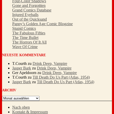
Four-Color Shadows
Gone and Forgottten
Grand Comics Database
Injured Eyeballs
Out of the Quicksand
Pappy’s Golden Age Comic Blogzine
Stupid Comics
The Fabulous Fifties
The Time Bullet
The Horrors Of It All
Wave Of Crime
NEUESTE KOMMENTARE
T.Courth
zu
Drink Deep, Vampire
Jasper Bark
zu
Drink Deep, Vampire
Ger Apeldoorn
zu
Drink Deep, Vampire
T.Courth
zu
Till Death Do Us Part (Atlas, 1954)
Jasper Bark
zu
Till Death Do Us Part (Atlas, 1954)
ARCHIV
Archiv
Nach oben
Kontakt & Impressum