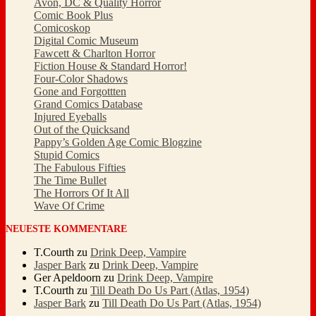
Avon, DC & Quality Horror
Comic Book Plus
Comicoskop
Digital Comic Museum
Fawcett & Charlton Horror
Fiction House & Standard Horror!
Four-Color Shadows
Gone and Forgottten
Grand Comics Database
Injured Eyeballs
Out of the Quicksand
Pappy’s Golden Age Comic Blogzine
Stupid Comics
The Fabulous Fifties
The Time Bullet
The Horrors Of It All
Wave Of Crime
NEUESTE KOMMENTARE
T.Courth
zu
Drink Deep, Vampire
Jasper Bark
zu
Drink Deep, Vampire
Ger Apeldoorn
zu
Drink Deep, Vampire
T.Courth
zu
Till Death Do Us Part (Atlas, 1954)
Jasper Bark
zu
Till Death Do Us Part (Atlas, 1954)