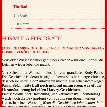
The Bad
The Ugly
Just Crazy
FORMULA FOR DEATH
(AUS “CHAMBER OF CHILLS” NR. 8, IM MAI 1952 VON HARVEY
COMICS VERÖFFENTLICHT)
Verrückter Wissenschaftler geht über Leichen – für eine Formel, die
Leichen wieder lebendig macht.
Vier Seiten purer Wahnsinn, illustriert vom grandiosen Rudy Palais.
Die Geschichte ist derart hastig und bewusstlos heruntergeschrieben,
dass ich sie unter „Bad“ rubrizieren möchte. Nur sehenswert wegen
Palais.
Solch heiße Luft noch gekonnt umzusetzen, war oft die
Herausforderung bei vielen Harvey-Geschichten
.
Palais‘ Wildheit der Darstellung (und karikatureske Überhöhung)
würde noch die Bekämpfung von Fußpilz sensationell wirken
lassen. In seinen Worten:
„Wenn die Geschichten lahm waren, hab
ich richtig auf den Putz gehauen. Und die Dinge auf die Spitze