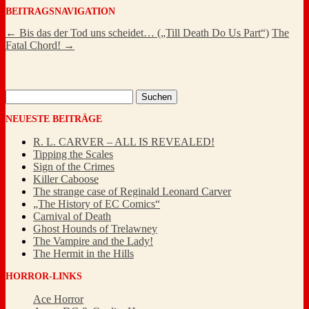
BEITRAGSNAVIGATION
←
Bis das der Tod uns scheidet… („Till Death Do Us Part“)
The
Fatal Chord!
→
Suchen
nach:
NEUESTE BEITRÄGE
R. L. CARVER – ALL IS REVEALED!
Tipping the Scales
Sign of the Crimes
Killer Caboose
The strange case of Reginald Leonard Carver
„The History of EC Comics“
Carnival of Death
Ghost Hounds of Trelawney
The Vampire and the Lady!
The Hermit in the Hills
HORROR-LINKS
Ace Horror