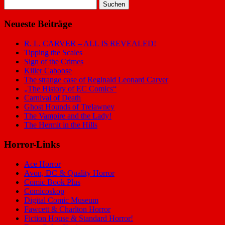
Suchen
nach:
Neueste Beiträge
R. L. CARVER – ALL IS REVEALED!
Tipping the Scales
Sign of the Crimes
Killer Caboose
The strange case of Reginald Leonard Carver
„The History of EC Comics“
Carnival of Death
Ghost Hounds of Trelawney
The Vampire and the Lady!
The Hermit in the Hills
Horror-Links
Ace Horror
Avon, DC & Quality Horror
Comic Book Plus
Comicoskop
Digital Comic Museum
Fawcett & Charlton Horror
Fiction House & Standard Horror!