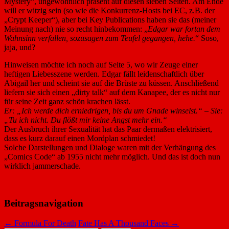
Mystery“, ungewöhnlich präsent auf diesen sieben Seiten. Am Ende
will er witzig sein (so wie die Konkurrenz-Hosts bei EC, z.B. der
„Crypt Keeper“), aber bei Key Publications haben sie das (meiner
Meinung nach) nie so recht hinbekommen: „
Edgar war fortan dem
Wahnsinn verfallen, sozusagen zum Teufel gegangen, hehe.
“ Soso,
jaja, und?
Hinweisen möchte ich noch auf Seite 5, wo wir Zeuge einer
heftigen Liebesszene werden. Edgar fällt leidenschaftlich über
Abigail her und scheint sie auf die Brüste zu küssen. Anschließend
liefern sie sich einen „dirty talk“ auf dem Kanapee, der es nicht nur
für seine Zeit ganz schön krachen lässt.
Er: „Ich werde dich erniedrigen, bis du um Gnade winselst.“ – Sie:
„Tu ich nicht. Du flößt mir keine Angst mehr ein.“
Der Ausbruch ihrer Sexualität hat das Paar dermaßen elektrisiert,
dass es kurz darauf einen Mordplan schmiedet!
Solche Darstellungen und Dialoge waren mit der Verhängung des
„Comics Code“ ab 1955 nicht mehr möglich. Und das ist doch nun
wirklich jammerschade.
Beitragsnavigation
←
Formula For Death
Fate Has A Thousand Faces
→