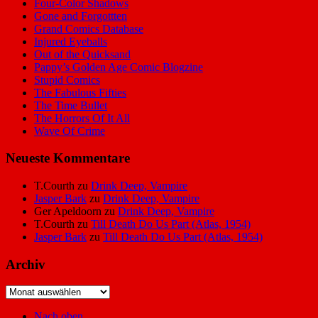
Four-Color Shadows
Gone and Forgottten
Grand Comics Database
Injured Eyeballs
Out of the Quicksand
Pappy’s Golden Age Comic Blogzine
Stupid Comics
The Fabulous Fifties
The Time Bullet
The Horrors Of It All
Wave Of Crime
Neueste Kommentare
T.Courth
zu
Drink Deep, Vampire
Jasper Bark
zu
Drink Deep, Vampire
Ger Apeldoorn
zu
Drink Deep, Vampire
T.Courth
zu
Till Death Do Us Part (Atlas, 1954)
Jasper Bark
zu
Till Death Do Us Part (Atlas, 1954)
Archiv
Archiv
Nach oben