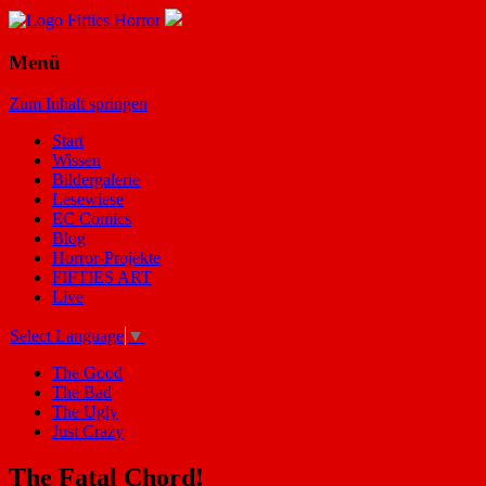
Menü
Zum Inhalt springen
Start
Wissen
Bildergalerie
Lesewiese
EC Comics
Blog
Horror-Projekte
FIFTIES ART
Live
Select Language
▼
The Good
The Bad
The Ugly
Just Crazy
The Fatal Chord!