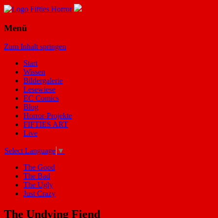
Menü
Zum Inhalt springen
Start
Wissen
Bildergalerie
Lesewiese
EC Comics
Blog
Horror-Projekte
FIFTIES ART
Live
Select Language
▼
The Good
The Bad
The Ugly
Just Crazy
The Undying Fiend