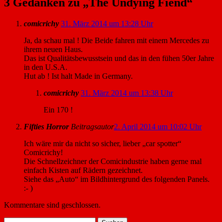
3 Gedanken zu „
The Undying Fiend
“
comicrichy
31. März 2014 um 13:28 Uhr
Ja, da schau mal ! Die Beide fahren mit einem Mercedes zu
ihrem neuen Haus.
Das ist Qualitätsbewusstsein und das in den fühen 50er Jahre
in den U.S.A.
Hut ab ! Ist halt Made in Germany.
comicrichy
31. März 2014 um 13:38 Uhr
Ein 170 !
Fifties Horror
Beitragsautor
2. April 2014 um 10:02 Uhr
Ich wäre mir da nicht so sicher, lieber „car spotter“
Comicrichy!
Die Schnellzeichner der Comicindustrie haben gerne mal
einfach Kisten auf Rädern gezeichnet.
Siehe das „Auto“ im Bildhintergrund des folgenden Panels.
:- )
Kommentare sind geschlossen.
Suchen