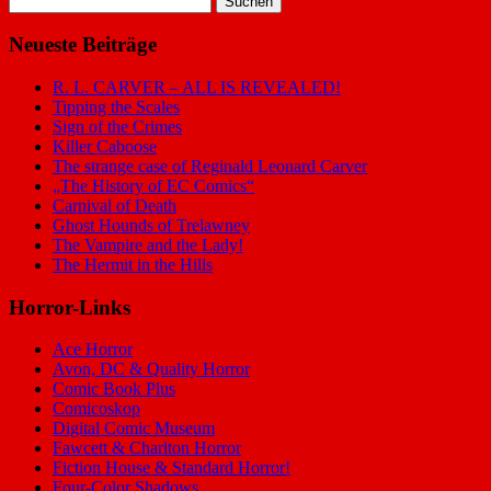
nach:
Neueste Beiträge
R. L. CARVER – ALL IS REVEALED!
Tipping the Scales
Sign of the Crimes
Killer Caboose
The strange case of Reginald Leonard Carver
„The History of EC Comics“
Carnival of Death
Ghost Hounds of Trelawney
The Vampire and the Lady!
The Hermit in the Hills
Horror-Links
Ace Horror
Avon, DC & Quality Horror
Comic Book Plus
Comicoskop
Digital Comic Museum
Fawcett & Charlton Horror
Fiction House & Standard Horror!
Four-Color Shadows