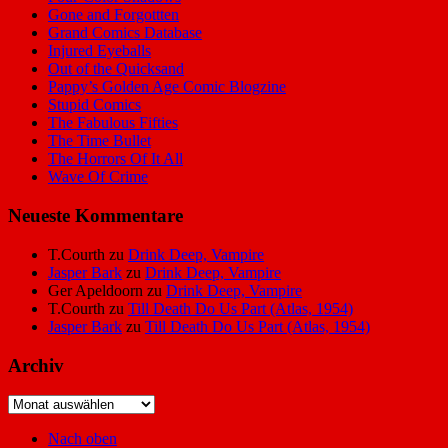
Gone and Forgottten
Grand Comics Database
Injured Eyeballs
Out of the Quicksand
Pappy’s Golden Age Comic Blogzine
Stupid Comics
The Fabulous Fifties
The Time Bullet
The Horrors Of It All
Wave Of Crime
Neueste Kommentare
T.Courth
zu
Drink Deep, Vampire
Jasper Bark
zu
Drink Deep, Vampire
Ger Apeldoorn
zu
Drink Deep, Vampire
T.Courth
zu
Till Death Do Us Part (Atlas, 1954)
Jasper Bark
zu
Till Death Do Us Part (Atlas, 1954)
Archiv
Archiv
Nach oben