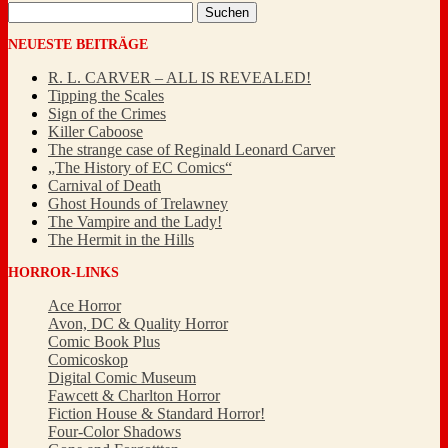
Suchen
nach:
NEUESTE BEITRÄGE
R. L. CARVER – ALL IS REVEALED!
Tipping the Scales
Sign of the Crimes
Killer Caboose
The strange case of Reginald Leonard Carver
„The History of EC Comics“
Carnival of Death
Ghost Hounds of Trelawney
The Vampire and the Lady!
The Hermit in the Hills
HORROR-LINKS
Ace Horror
Avon, DC & Quality Horror
Comic Book Plus
Comicoskop
Digital Comic Museum
Fawcett & Charlton Horror
Fiction House & Standard Horror!
Four-Color Shadows