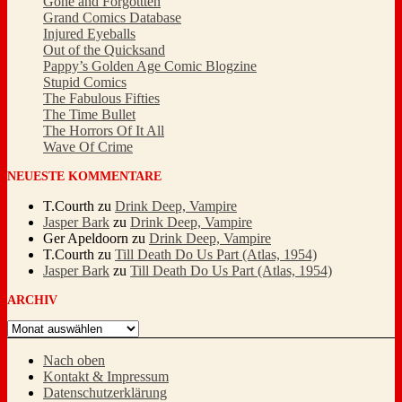
Gone and Forgottten
Grand Comics Database
Injured Eyeballs
Out of the Quicksand
Pappy’s Golden Age Comic Blogzine
Stupid Comics
The Fabulous Fifties
The Time Bullet
The Horrors Of It All
Wave Of Crime
NEUESTE KOMMENTARE
T.Courth
zu
Drink Deep, Vampire
Jasper Bark
zu
Drink Deep, Vampire
Ger Apeldoorn
zu
Drink Deep, Vampire
T.Courth
zu
Till Death Do Us Part (Atlas, 1954)
Jasper Bark
zu
Till Death Do Us Part (Atlas, 1954)
ARCHIV
Archiv
Nach oben
Kontakt & Impressum
Datenschutzerklärung