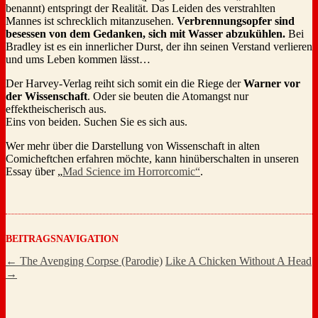
benannt) entspringt der Realität. Das Leiden des verstrahlten
Mannes ist schrecklich mitanzusehen.
Verbrennungsopfer sind
besessen von dem Gedanken, sich mit Wasser abzukühlen.
Bei
Bradley ist es ein innerlicher Durst, der ihn seinen Verstand verlieren
und ums Leben kommen lässt…
Der Harvey-Verlag reiht sich somit ein die Riege der
Warner vor
der Wissenschaft
. Oder sie beuten die Atomangst nur
effektheischerisch aus.
Eins von beiden. Suchen Sie es sich aus.
Wer mehr über die Darstellung von Wissenschaft in alten
Comicheftchen erfahren möchte, kann hinüberschalten in unseren
Essay über „
Mad Science im Horrorcomic“
.
BEITRAGSNAVIGATION
←
The Avenging Corpse (Parodie)
Like A Chicken Without A Head
→