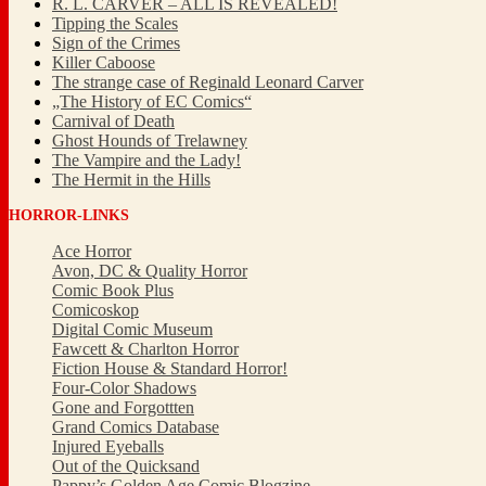
R. L. CARVER – ALL IS REVEALED!
Tipping the Scales
Sign of the Crimes
Killer Caboose
The strange case of Reginald Leonard Carver
„The History of EC Comics“
Carnival of Death
Ghost Hounds of Trelawney
The Vampire and the Lady!
The Hermit in the Hills
HORROR-LINKS
Ace Horror
Avon, DC & Quality Horror
Comic Book Plus
Comicoskop
Digital Comic Museum
Fawcett & Charlton Horror
Fiction House & Standard Horror!
Four-Color Shadows
Gone and Forgottten
Grand Comics Database
Injured Eyeballs
Out of the Quicksand
Pappy’s Golden Age Comic Blogzine