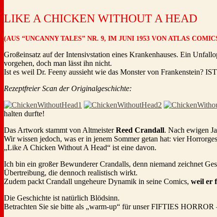
LIKE A CHICKEN WITHOUT A HEAD
(AUS “UNCANNY TALES” NR. 9, IM JUNI 1953 VON ATLAS COMI
Großeinsatz auf der Intensivstation eines Krankenhauses. Ein Unfall
vorgehen, doch man lässt ihn nicht.
Ist es weil Dr. Feeny aussieht wie das Monster von Frankenstein? I
Rezeptfreier Scan der Originalgeschichte:
halten durfte!
Das Artwork stammt von Altmeister
Reed Crandall
. Nach ewigen Ja
Wir wissen jedoch, was er in jenem Sommer getan hat: vier Horrorgesc
„Like A Chicken Without A Head“ ist eine davon.
Ich bin ein großer Bewunderer Crandalls, denn niemand zeichnet Gesic
Übertreibung, die dennoch realistisch wirkt.
Zudem packt Crandall ungeheure Dynamik in seine Comics,
weil er
Die Geschichte ist natürlich Blödsinn.
Betrachten Sie sie bitte als „warm-up“ für unser FIFTIES HORROR –