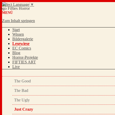
Select Language
▼
MENÜ
Zum Inhalt springen
Start
Wissen
Bildergalerie
Lesewiese
EC Comics
Blog
Horror-Projekte
FIFTIES ART
Live
The Good
The Bad
The Ugly
Just Crazy