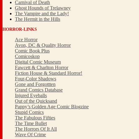
Carnival of Death
Ghost Hounds of Trelawney
The Vampire and the Lady!
The Hermit in the Hills
HORROR-LINKS
Ace Horror
Avon, DC & Quality Horror
Comic Book Plus
Comicoskop
Digital Comic Museum
Fawcett & Charlton Horror
Fiction House & Standard Horror!
Four-Color Shadows
Gone and Forgottten
Grand Comics Database
Injured Eyeballs
Out of the Quicksand
Pappy’s Golden Age Comic Blogzine
Stupid Comics
The Fabulous Fifties
The Time Bullet
The Horrors Of It All
Wave Of Crime