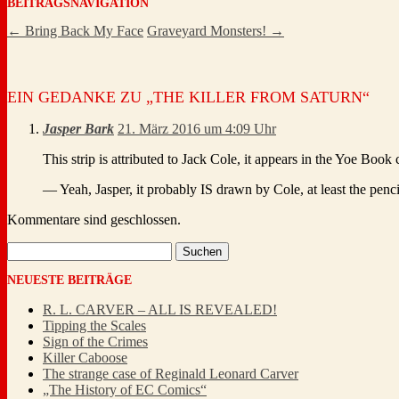
BEITRAGSNAVIGATION
←
Bring Back My Face
Graveyard Monsters!
→
EIN GEDANKE ZU „
THE KILLER FROM SATURN
“
Jasper Bark
21. März 2016 um 4:09 Uhr
This strip is attributed to Jack Cole, it appears in the Yoe Book
— Yeah, Jasper, it probably IS drawn by Cole, at least the penci
Kommentare sind geschlossen.
Suchen
nach:
NEUESTE BEITRÄGE
R. L. CARVER – ALL IS REVEALED!
Tipping the Scales
Sign of the Crimes
Killer Caboose
The strange case of Reginald Leonard Carver
„The History of EC Comics“