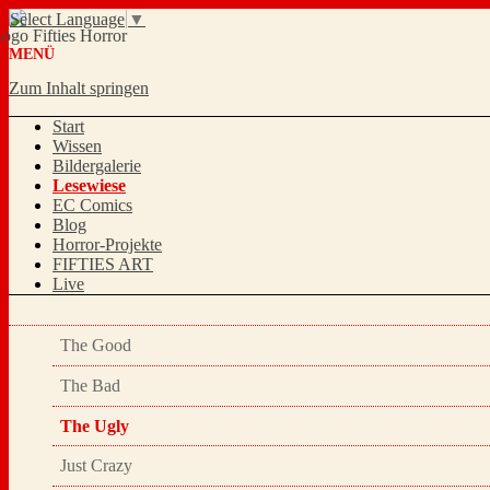
Select Language
▼
MENÜ
Zum Inhalt springen
Start
Wissen
Bildergalerie
Lesewiese
EC Comics
Blog
Horror-Projekte
FIFTIES ART
Live
The Good
The Bad
The Ugly
Just Crazy