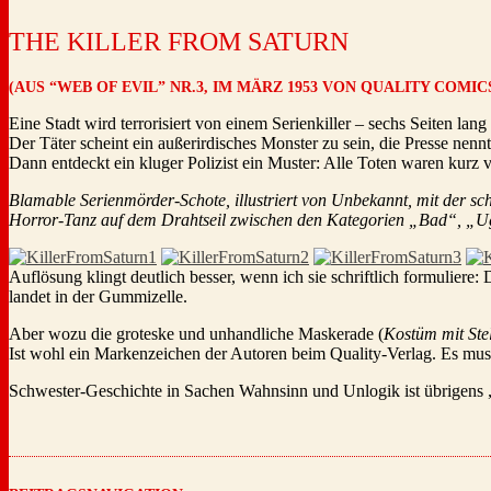
THE KILLER FROM SATURN
(AUS “WEB OF EVIL” NR.3, IM MÄRZ 1953 VON QUALITY COM
Eine Stadt wird terrorisiert von einem Serienkiller – sechs Seiten l
Der Täter scheint ein außerirdisches Monster zu sein, die Presse nenn
Dann entdeckt ein kluger Polizist ein Muster: Alle Toten waren kur
Blamable Serienmörder-Schote, illustriert von Unbekannt, mit der sc
Horror-Tanz auf dem Drahtseil zwischen den Kategorien „Bad“, 
Auflösung klingt deutlich besser, wenn ich sie schriftlich formuliere:
landet in der Gummizelle.
Aber wozu die groteske und unhandliche Maskerade (
Kostüm mit Ste
Ist wohl ein Markenzeichen der Autoren beim Quality-Verlag. Es muss 
Schwester-Geschichte in Sachen Wahnsinn und Unlogik ist übrigens 