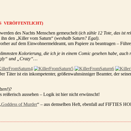
ICS VERÖFFENTLICHT)
ang werden des Nachts Menschen gemeuchelt (
ich zähle 12 Tote, das ist r
t ihn den „Killer vom Saturn“ (
weshalb Saturn? Egal)
.
z vorher auf dem Einwohnermeldeamt, um Papiere zu beantragen – Führ
hlimmsten Kolorierung, die ich je in einem Comic gesehen habe, auch no
„Ugly“ und „Crazy“…
 Der Täter ist ein inkompetenter, größenwahnsinniger Beamter, der seine
lzen!
)?
reißerisch aussehen – Logik ist hier nicht erwünscht!
„
Goddess of Murder
“ – aus demselben Heft, ebenfall auf FIFTIES HORR