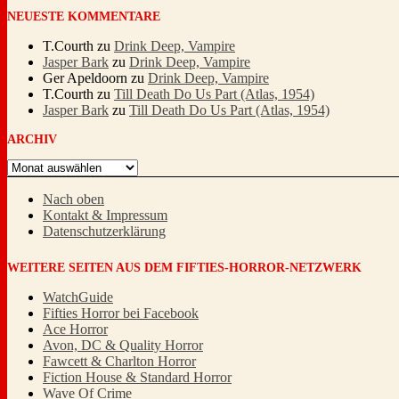
NEUESTE KOMMENTARE
T.Courth
zu
Drink Deep, Vampire
Jasper Bark
zu
Drink Deep, Vampire
Ger Apeldoorn
zu
Drink Deep, Vampire
T.Courth
zu
Till Death Do Us Part (Atlas, 1954)
Jasper Bark
zu
Till Death Do Us Part (Atlas, 1954)
ARCHIV
Archiv
Nach oben
Kontakt & Impressum
Datenschutzerklärung
WEITERE SEITEN AUS DEM FIFTIES-HORROR-NETZWERK
WatchGuide
Fifties Horror bei Facebook
Ace Horror
Avon, DC & Quality Horror
Fawcett & Charlton Horror
Fiction House & Standard Horror
Wave Of Crime