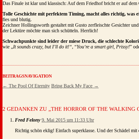
Das Finale ist klar und klassisch: Auf dem Friedhof bricht er auf de
Tolle Geschichte mit perfektem Timing, macht alles richtig, wa
fies und blutig.
Zeichner Hollingsworth gestaltet mit Gusto zerfleischte Gesichter un
der Lektüre möchte man sich schütteln. Herrlich!
Schwachpunkte sind leider der miese Druck, die schlechte Kolori
wie „
It sounds crazy, but I’ll do it!“
, “
You‘re a smart girl, Prissy!
” od
BEITRAGSNAVIGATION
←
The Pool Of Eternity
Bring Back My Face
→
2 GEDANKEN ZU „
THE HORROR OF THE WALKING 
Fred Felony
9. Mai 2015 um 11:33 Uhr
Richtig schön eklig! Einfach superklasse. Und der Schädel mit 