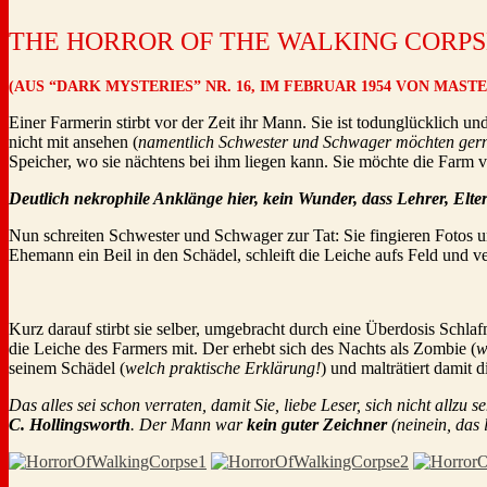
THE HORROR OF THE WALKING CORPS
(AUS “DARK MYSTERIES” NR. 16, IM FEBRUAR 1954 VON MAS
Einer Farmerin stirbt vor der Zeit ihr Mann. Sie ist todunglücklich 
nicht mit ansehen (
namentlich Schwester und Schwager möchten ger
Speicher, wo sie nächtens bei ihm liegen kann. Sie möchte die Farm 
Deutlich nekrophile Anklänge hier, kein Wunder, dass Lehrer, El
Nun schreiten Schwester und Schwager zur Tat: Sie fingieren Fotos u
Ehemann ein Beil in den Schädel, schleift die Leiche aufs Feld und v
Kurz darauf stirbt sie selber, umgebracht durch eine Überdosis Schla
die Leiche des Farmers mit. Der erhebt sich des Nachts als Zombie (
w
seinem Schädel (
welch praktische Erklärung!
) und malträtiert damit 
Das alles sei schon verraten, damit Sie, liebe Leser, sich nicht allz
C. Hollingsworth
. Der Mann war
kein guter Zeichner
(neinein, das 