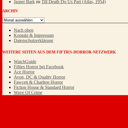
Jasper Bark
zu
Till Death Do Us Part (Atlas, 1954)
ARCHIV
Archiv
Nach oben
Kontakt & Impressum
Datenschutzerklärung
WEITERE SEITEN AUS DEM FIFTIES-HORROR-NETZWERK
WatchGuide
Fifties Horror bei Facebook
Ace Horror
Avon, DC & Quality Horror
Fawcett & Charlton Horror
Fiction House & Standard Horror
Wave Of Crime