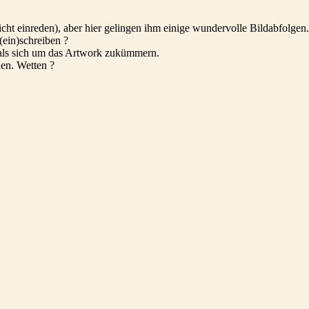
icht einreden), aber hier gelingen ihm einige wundervolle Bildabfolgen.
(ein)schreiben ?
 als sich um das Artwork zukümmern.
den. Wetten ?