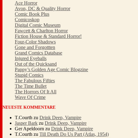
Ace Horror
Avon, DC & Quality Horror
Comic Book Plus
Comicoskop
Digital Comic Museum
Fawcett & Charlton Horror
Fiction House & Standard Horror!
Four-Color Shadows
Gone and Forgottten
Grand Comics Database
Injured Eyeballs
Out of the Quicksand
Pappy’s Golden Age Comic Blogzine
Stupid Comics
The Fabulous Fifties
The Time Bullet
The Horrors Of It All
Wave Of Crime
NEUESTE KOMMENTARE
T.Courth
zu
Drink Deep, Vampire
Jasper Bark
zu
Drink Deep, Vampire
Ger Apeldoorn
zu
Drink Deep, Vampire
T.Courth
zu
Till Death Do Us Part (Atlas, 1954)