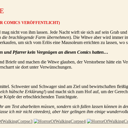
E
TER COMICS VERÖFFENTLICHT)
und mag nicht von ihm lassen. Jede Nacht wirft sie sich auf sein Grab u
n die brachliegende Farm übernehmen
). Die Witwe aber wird immer ir
verkaufen, um sich vom Erlös eine Mausoleum errichten zu lassen, wo s
tern und Pfarrer kein Vergnügen an diesen Comics hatten…
nd Briefe und machen die Witwe glauben, der Verstorbene hätte ein Verh
erscharrt sie dort unter Verwünschungen.
fmittel. Schwester und Schwager sind am Ziel und bewirtschaften fleiß
elch hübsche Erklärung!
) und macht sich zum Hof auf, um der Gerechti
die Köpfe der erbschleichenden Tunichtgute.
u sehr am Text abarbeiten müssen, sondern sich fallen lassen können in 
lasse ich mir nicht einreden), aber hier gelingen ihm einige wundervoll