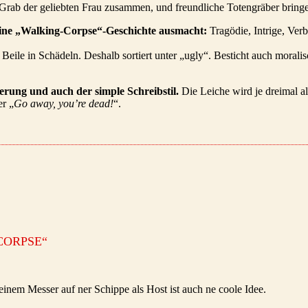
m Grab der geliebten Frau zusammen, und freundliche Totengräber bringe
s eine „Walking-Corpse“-Geschichte ausmacht:
Tragödie, Intrige, Ver
d Beile in Schädeln. Deshalb sortiert unter „ugly“. Besticht auch mora
erung und auch der simple Schreibstil.
Die Leiche wird je dreimal a
er „
Go away, you’re dead!
“.
CORPSE
“
einem Messer auf ner Schippe als Host ist auch ne coole Idee.