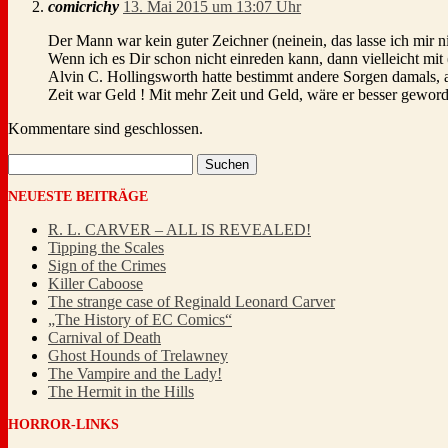
comicrichy
13. Mai 2015 um 13:07 Uhr
Der Mann war kein guter Zeichner (neinein, das lasse ich mir n
Wenn ich es Dir schon nicht einreden kann, dann vielleicht mit 
Alvin C. Hollingsworth hatte bestimmt andere Sorgen damals,
Zeit war Geld ! Mit mehr Zeit und Geld, wäre er besser gewor
Kommentare sind geschlossen.
Suchen
nach:
NEUESTE BEITRÄGE
R. L. CARVER – ALL IS REVEALED!
Tipping the Scales
Sign of the Crimes
Killer Caboose
The strange case of Reginald Leonard Carver
„The History of EC Comics“
Carnival of Death
Ghost Hounds of Trelawney
The Vampire and the Lady!
The Hermit in the Hills
HORROR-LINKS