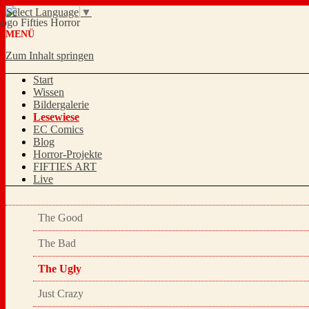
Select Language
▼
MENÜ
Zum Inhalt springen
Start
Wissen
Bildergalerie
Lesewiese
EC Comics
Blog
Horror-Projekte
FIFTIES ART
Live
The Good
The Bad
The Ugly
Just Crazy