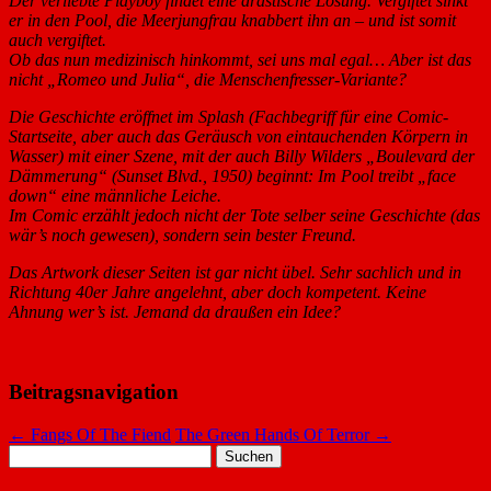
Der verliebte Playboy findet eine drastische Lösung. Vergiftet sinkt
er in den Pool, die Meerjungfrau knabbert ihn an – und ist somit
auch vergiftet.
Ob das nun medizinisch hinkommt, sei uns mal egal… Aber ist das
nicht „Romeo und Julia“, die Menschenfresser-Variante?
Die Geschichte eröffnet im Splash (Fachbegriff für eine Comic-
Startseite, aber auch das Geräusch von eintauchenden Körpern in
Wasser) mit einer Szene, mit der auch Billy Wilders „Boulevard der
Dämmerung“ (Sunset Blvd., 1950) beginnt: Im Pool treibt „face
down“ eine männliche Leiche.
Im Comic erzählt jedoch nicht der Tote selber seine Geschichte (das
wär’s noch gewesen), sondern sein bester Freund.
Das Artwork dieser Seiten ist gar nicht übel. Sehr sachlich und in
Richtung 40er Jahre angelehnt, aber doch kompetent. Keine
Ahnung wer’s ist. Jemand da draußen ein Idee?
Beitragsnavigation
←
Fangs Of The Fiend
The Green Hands Of Terror
→
Suchen
nach: