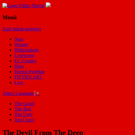
Menü
Zum Inhalt springen
Start
Wissen
Bildergalerie
Lesewiese
EC Comics
Blog
Horror-Projekte
FIFTIES ART
Live
Select Language
▼
The Good
The Bad
The Ugly
Just Crazy
The Devil From The Deep