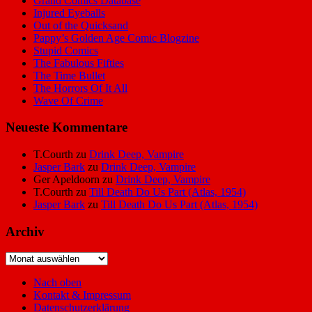
Grand Comics Database
Injured Eyeballs
Out of the Quicksand
Pappy’s Golden Age Comic Blogzine
Stupid Comics
The Fabulous Fifties
The Time Bullet
The Horrors Of It All
Wave Of Crime
Neueste Kommentare
T.Courth
zu
Drink Deep, Vampire
Jasper Bark
zu
Drink Deep, Vampire
Ger Apeldoorn
zu
Drink Deep, Vampire
T.Courth
zu
Till Death Do Us Part (Atlas, 1954)
Jasper Bark
zu
Till Death Do Us Part (Atlas, 1954)
Archiv
Archiv
Nach oben
Kontakt & Impressum
Datenschutzerklärung