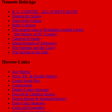
Neueste Beiträge
R. L. CARVER – ALL IS REVEALED!
Tipping the Scales
Sign of the Crimes
Killer Caboose
The strange case of Reginald Leonard Carver
„The History of EC Comics“
Carnival of Death
Ghost Hounds of Trelawney
The Vampire and the Lady!
The Hermit in the Hills
Horror-Links
Ace Horror
Avon, DC & Quality Horror
Comic Book Plus
Comicoskop
Digital Comic Museum
Fawcett & Charlton Horror
Fiction House & Standard Horror!
Four-Color Shadows
Gone and Forgottten