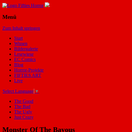
Menü
Zum Inhalt springen
Start
Wissen
Bildergalerie
Lesewiese
EC Comics
Blog
Horror-Projekte
FIFTIES ART
Live
Select Language
▼
The Good
The Bad
The Ugly
Just Crazy
Monster Of The Bayous