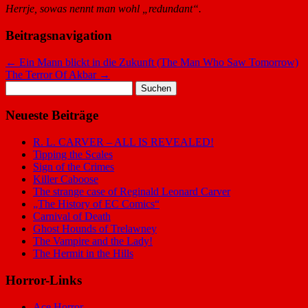
Herrje, sowas nennt man wohl „redundant“.
Beitragsnavigation
←
Ein Mann blickt in die Zukunft (The Man Who Saw Tomorrow)
The Terror Of Akbar
→
Suchen
nach:
Neueste Beiträge
R. L. CARVER – ALL IS REVEALED!
Tipping the Scales
Sign of the Crimes
Killer Caboose
The strange case of Reginald Leonard Carver
„The History of EC Comics“
Carnival of Death
Ghost Hounds of Trelawney
The Vampire and the Lady!
The Hermit in the Hills
Horror-Links
Ace Horror