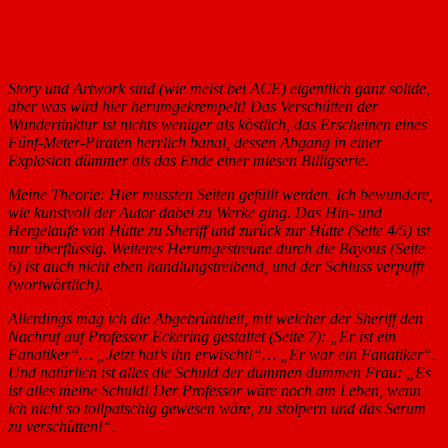
Story und Artwork sind (wie meist bei ACE) eigentlich ganz solide,
aber was wird hier herumgekrempelt! Das Verschütten der
Wundertinktur ist nichts weniger als köstlich, das Erscheinen eines
Fünf-Meter-Piraten herrlich banal, dessen Abgang in einer
Explosion dümmer als das Ende einer miesen Billigserie.
Meine Theorie: Hier mussten Seiten gefüllt werden. Ich bewundere,
wie kunstvoll der Autor dabei zu Werke ging. Das Hin- und
Hergelaufe von Hütte zu Sheriff und zurück zur Hütte (Seite 4/5) ist
nur überflüssig. Weiteres Herumgestreune durch die Bayous (Seite
6) ist auch nicht eben handlungstreibend, und der Schluss verpufft
(wortwörtlich).
Allerdings mag ich die Abgebrühtheit, mit welcher der Sheriff den
Nachruf auf Professor Eckering gestaltet (Seite 7): „Er ist ein
Fanatiker“… „Jetzt hat’s ihn erwischt!“… „Er war ein Fanatiker“.
Und natürlich ist alles die Schuld der dummen dummen Frau: „Es
ist alles meine Schuld! Der Professor wäre noch am Leben, wenn
ich nicht so tollpatschig gewesen wäre, zu stolpern und das Serum
zu verschütten!“.