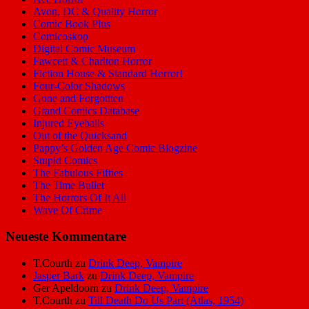
Avon, DC & Quality Horror
Comic Book Plus
Comicoskop
Digital Comic Museum
Fawcett & Charlton Horror
Fiction House & Standard Horror!
Four-Color Shadows
Gone and Forgottten
Grand Comics Database
Injured Eyeballs
Out of the Quicksand
Pappy’s Golden Age Comic Blogzine
Stupid Comics
The Fabulous Fifties
The Time Bullet
The Horrors Of It All
Wave Of Crime
Neueste Kommentare
T.Courth
zu
Drink Deep, Vampire
Jasper Bark
zu
Drink Deep, Vampire
Ger Apeldoorn
zu
Drink Deep, Vampire
T.Courth
zu
Till Death Do Us Part (Atlas, 1954)