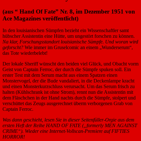
(aus “ Hand Of Fate” Nr. 8, im Dezember 1951 von
Ace Magazines veröffentlicht)
In den louisianischen Sümpfen bezieht ein Wissenschaftler samt
hübscher Assistentin eine Hütte, um ungestört forschen zu können.
Na klar, Forschungsstandort louisianische Sümpfe. Und woran wird
geforscht?
Wie immer im Gruselcomic an einem „Wunderserum“,
das Tote wiederbelebt!
Der lokale Sheriff wünscht den beiden viel Glück, und Obacht vorm
Geist von Captain Ferroc, der durch die Sümpfe spuken soll. Ein
erster Test mit dem Serum macht aus einem Spatzen einen
Monstervogel, der die Bude vandaliert, in die Deckenlampe kracht
und einen Monsterkurzschluss verursacht. Um das Serum frisch zu
halten (Kühlschrank ist ohne Strom), rennt nun die Assistentin mit
dem Fläschchen in der Hand nachts durch die Sümpfe, stolpert und
verschüttet das Zeugs ausgerechnet überm verborgenen Grab von
Captain Ferroc.
Was dann geschieht, lesen Sie in dieser Seitenfüller-Orgie aus dem
ersten Heft der Reihe HAND OF FATE („formerly MEN AGAINST
CRIME“). Wieder eine Internet-Vollscan-Premiere auf FIFTIES
HORROR!