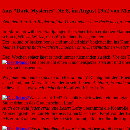
(aus “Dark Mysteries” Nr. 8, im August 1952 von Mast
Zeit, den Aua-Aua-Regler auf die 11 zu drehen: eine Perle des groben,
Im Skiurlaub will der Draufgänger Ted seiner frisch eroberten Flamme
schon („Whizz, Whizz, Crash!“) in einen Fels gebrettert.
Der „sound of broken bones and smashed skis“ begleitet ihn ins Kranke
Meines Wissens nach wachsen Knochen ohne Deformationen wieder
Drei Wochen später lässt er noch immer niemanden zu sich. Vor der T
Ted aber sucht einen Knochenspezialisten auf und über
ein Knochenspender.
Wo findet man einen solchen im Horrorcomic?
Richtig, auf dem Fried
aussehend, und Marva tritt wieder in sein Leben.
Achtung, Freunde d
believe it…“,
wir auch nicht
) der Kopf von Killer Lefty!
Was aber tut Ted? Er schließt sich wieder ein und gla
Stube drinnen das Grauen seinen Lauf.
Auch das weiß jeder erfahrene Leser:
Lefty übernimmt die Kontrolle, a
Moment greift Ted zur Notbremse: Er hackt sich den Kopf von der Br
Als er im Krankenhaus wieder zu sich kommt, erklärten ihn die kopfs
Das unbeholfene Artwork stammt (wie so oft bei den V