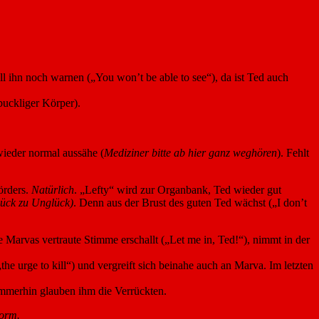
ll ihn noch warnen („You won’t be able to see“), da ist Ted auch
buckliger Körper).
 wieder normal aussähe (
Mediziner bitte ab hier ganz weghören
). Fehlt
örders.
Natürlich
. „Lefty“ wird zur Organbank, Ted wieder gut
lück zu Unglück)
. Denn aus der Brust des guten Ted wächst („I don’t
 Marvas vertraute Stimme erschallt („Let me in, Ted!“), nimmt in der
the urge to kill“) und vergreift sich beinahe auch an Marva. Im letzten
Immerhin glauben ihm die Verrückten.
norm.