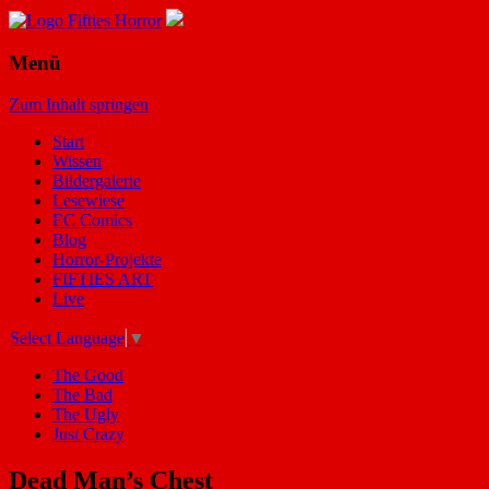
Menü
Zum Inhalt springen
Start
Wissen
Bildergalerie
Lesewiese
EC Comics
Blog
Horror-Projekte
FIFTIES ART
Live
Select Language
▼
The Good
The Bad
The Ugly
Just Crazy
Dead Man’s Chest