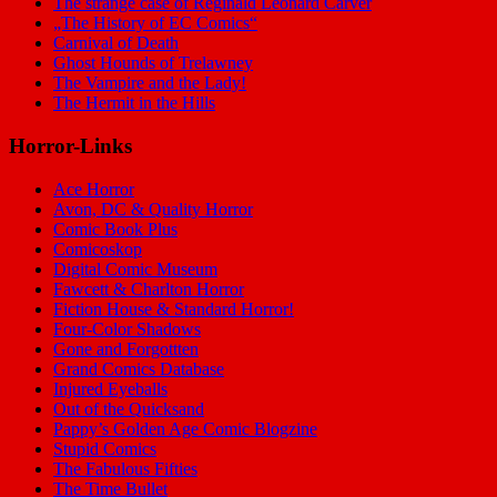
The strange case of Reginald Leonard Carver
„The History of EC Comics“
Carnival of Death
Ghost Hounds of Trelawney
The Vampire and the Lady!
The Hermit in the Hills
Horror-Links
Ace Horror
Avon, DC & Quality Horror
Comic Book Plus
Comicoskop
Digital Comic Museum
Fawcett & Charlton Horror
Fiction House & Standard Horror!
Four-Color Shadows
Gone and Forgottten
Grand Comics Database
Injured Eyeballs
Out of the Quicksand
Pappy’s Golden Age Comic Blogzine
Stupid Comics
The Fabulous Fifties
The Time Bullet