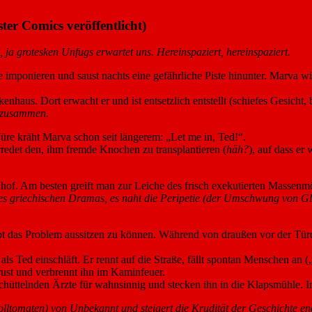
er Comics veröffentlicht)
 ja grotesken Unfugs erwartet uns. Hereinspaziert, hereinspaziert.
 imponieren und saust nachts eine gefährliche Piste hinunter. Marva wi
nhaus. Dort erwacht er und ist entsetzlich entstellt (schiefes Gesicht, 
 zusammen.
üre kräht Marva schon seit längerem: „Let me in, Ted!“.
redet den, ihm fremde Knochen zu transplantieren (
häh?
), auf dass er
hof. Am besten greift man zur Leiche des frisch exekutierten Massenm
es griechischen Dramas, es naht die Peripetie (der Umschwung von G
ubt das Problem aussitzen zu können. Während von draußen vor der Türe
ls Ted einschläft. Er rennt auf die Straße, fällt spontan Menschen an („
ust und verbrennt ihn im Kaminfeuer.
chüttelnden Ärzte für wahnsinnig und stecken ihn in die Klapsmühle. 
olltomaten) von Unbekannt und steigert die Krudität der Geschichte e