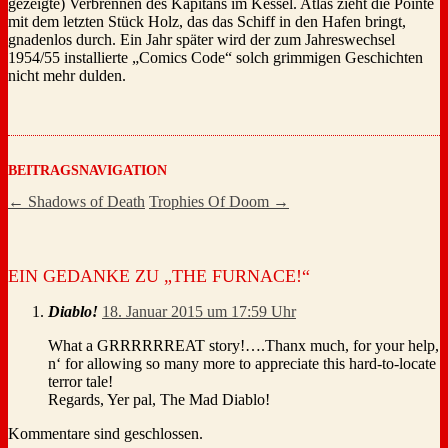
gezeigte) Verbrennen des Kapitäns im Kessel. Atlas zieht die Pointe
mit dem letzten Stück Holz, das das Schiff in den Hafen bringt,
gnadenlos durch. Ein Jahr später wird der zum Jahreswechsel
1954/55 installierte „Comics Code“ solch grimmigen Geschichten
nicht mehr dulden.
BEITRAGSNAVIGATION
←
Shadows of Death
Trophies Of Doom
→
EIN GEDANKE ZU „
THE FURNACE!
“
Diablo!
18. Januar 2015 um 17:59 Uhr
What a GRRRRRREAT story!….Thanx much, for your help,
n‘ for allowing so many more to appreciate this hard-to-locate
terror tale!
Regards, Yer pal, The Mad Diablo!
Kommentare sind geschlossen.