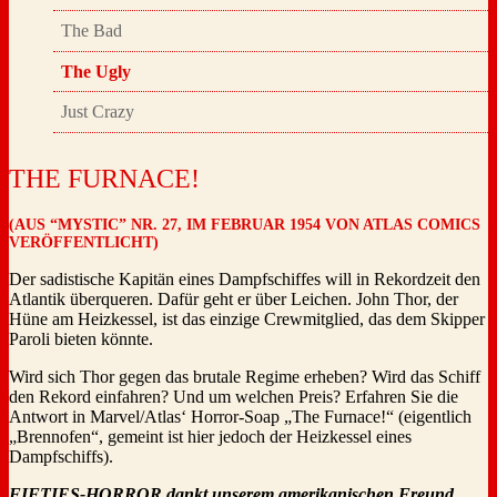
The Bad
The Ugly
Just Crazy
THE FURNACE!
(AUS “MYSTIC” NR. 27, IM FEBRUAR 1954 VON ATLAS COMICS
VERÖFFENTLICHT)
Der sadistische Kapitän eines Dampfschiffes will in Rekordzeit den
Atlantik überqueren. Dafür geht er über Leichen. John Thor, der
Hüne am Heizkessel, ist das einzige Crewmitglied, das dem Skipper
Paroli bieten könnte.
Wird sich Thor gegen das brutale Regime erheben? Wird das Schiff
den Rekord einfahren? Und um welchen Preis? Erfahren Sie die
Antwort in Marvel/Atlas‘ Horror-Soap „The Furnace!“ (eigentlich
„Brennofen“, gemeint ist hier jedoch der Heizkessel eines
Dampfschiffs).
FIFTIES-HORROR dankt unserem amerikanischen Freund