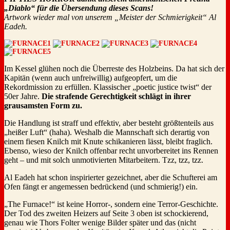
„Diablo“ für die Übersendung dieses Scans!
Artwork wieder mal von unserem „Meister der Schmierigkeit“ Al
Eadeh.
Im Kessel glühen noch die Überreste des Holzbeins. Da hat sich der
Kapitän (wenn auch unfreiwillig) aufgeopfert, um die
Rekordmission zu erfüllen. Klassischer „poetic justice twist“ der
50er Jahre.
Die strafende Gerechtigkeit schlägt in ihrer
grausamsten Form zu.
Die Handlung ist straff und effektiv, aber besteht größtenteils aus
„heißer Luft“ (haha). Weshalb die Mannschaft sich derartig von
einem fiesen Knilch mit Knute schikanieren lässt, bleibt fraglich.
Ebenso, wieso der Knilch offenbar recht unvorbereitet ins Rennen
geht – und mit solch unmotivierten Mitarbeitern. Tzz, tzz, tzz.
Al Eadeh hat schon inspirierter gezeichnet, aber die Schufterei am
Ofen fängt er angemessen bedrückend (und schmierig!) ein.
„The Furnace!“ ist keine Horror-, sondern eine Terror-Geschichte.
Der Tod des zweiten Heizers auf Seite 3 oben ist schockierend,
genau wie Thors Folter wenige Bilder später und das (nicht