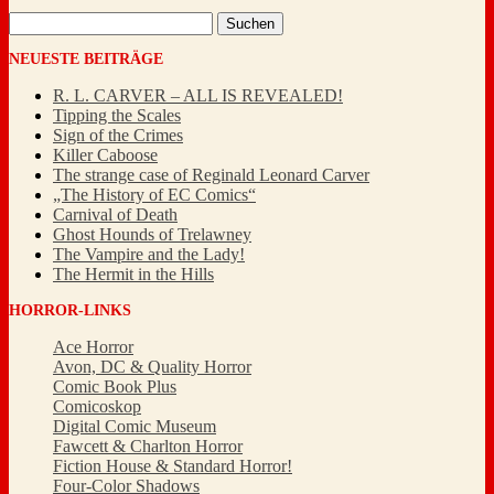
Suchen
nach:
NEUESTE BEITRÄGE
R. L. CARVER – ALL IS REVEALED!
Tipping the Scales
Sign of the Crimes
Killer Caboose
The strange case of Reginald Leonard Carver
„The History of EC Comics“
Carnival of Death
Ghost Hounds of Trelawney
The Vampire and the Lady!
The Hermit in the Hills
HORROR-LINKS
Ace Horror
Avon, DC & Quality Horror
Comic Book Plus
Comicoskop
Digital Comic Museum
Fawcett & Charlton Horror
Fiction House & Standard Horror!
Four-Color Shadows