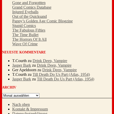
Gone and Forgottten
Grand Comics Database
Injured Eyeballs
Out of the Quicksand
Pappy’s Golden Age Comic Blogzine
Stupid Comics
The Fabulous Fifties
The Time Bullet
The Horrors Of It All
Wave Of Crime
NEUESTE KOMMENTARE
T.Courth
zu
Drink Deep, Vampire
Jasper Bark
zu
Drink Deep, Vampire
Ger Apeldoorn
zu
Drink Deep, Vampire
T.Courth
zu
Till Death Do Us Part (Atlas, 1954)
Jasper Bark
zu
Till Death Do Us Part (Atlas, 1954)
ARCHIV
Archiv
Nach oben
Kontakt & Impressum
Datenschutzerklärung