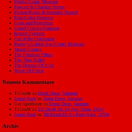
Digital Comic Museum
Fawcett & Charlton Horror
Fiction House & Standard Horror!
Four-Color Shadows
Gone and Forgottten
Grand Comics Database
Injured Eyeballs
Out of the Quicksand
Pappy’s Golden Age Comic Blogzine
Stupid Comics
The Fabulous Fifties
The Time Bullet
The Horrors Of It All
Wave Of Crime
Neueste Kommentare
T.Courth
zu
Drink Deep, Vampire
Jasper Bark
zu
Drink Deep, Vampire
Ger Apeldoorn
zu
Drink Deep, Vampire
T.Courth
zu
Till Death Do Us Part (Atlas, 1954)
Jasper Bark
zu
Till Death Do Us Part (Atlas, 1954)
Archiv