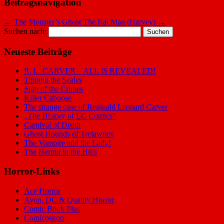
Beitragsnavigation
←
The Monster’s Ghost
The Rat Man (Harvey)
→
Suchen nach:
Neueste Beiträge
R. L. CARVER – ALL IS REVEALED!
Tipping the Scales
Sign of the Crimes
Killer Caboose
The strange case of Reginald Leonard Carver
„The History of EC Comics“
Carnival of Death
Ghost Hounds of Trelawney
The Vampire and the Lady!
The Hermit in the Hills
Horror-Links
Ace Horror
Avon, DC & Quality Horror
Comic Book Plus
Comicoskop