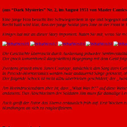
(aus “Dark Mysteries” Nr. 2, im August 1951 von Master Comics 
Eine junge Frau besucht ihre Schwiegereltern in spe und begegnet auf
Recht bald wird klar, dass der junge Soldat (den Jane an der Front in
Einiges hat mir an dieser Story imponiert. Raten Sie mit, wenn Sie
Die Geschichte überrascht durch Auslassung jedweder Sentimentalitä
Der (noch konventionell dargestellten) Begegnung mit dem Geist folg
Zweitens gruselt einen Janes Courage, tatsächlich den Sarg ihres Geli
In Precode-Horrorcomics werden zwar andauernd Särge geknackt, abe
Der folgende Schock ist nicht allzu übertrieben geschildert; der „tw
Am Beeindruckendsten aber ist, dass „What Was It?” auf diese Weise d
andauern. Das Abschlachten des Soldaten Jim muss für damalige Le
Auch greift der Autor das Thema erstaunlich früh auf. Erst Woc
Handlungen an sich zu entglorifizieren.