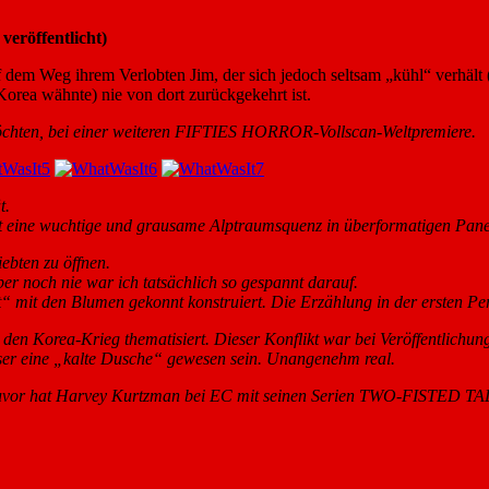
veröffentlicht)
 dem Weg ihrem Verlobten Jim, der sich jedoch seltsam „kühl“ verhält 
 Korea wähnte) nie von dort zurückgekehrt ist.
 möchten, bei einer weiteren FIFTIES HORROR-Vollscan-Weltpremiere.
t.
t eine wuchtige und grausame Alptraumsquenz in überformatigen Paneln
ebten zu öffnen.
r noch nie war ich tatsächlich so gespannt darauf.
ist“ mit den Blumen gekonnt konstruiert. Die Erzählung in der ersten 
en Korea-Krieg thematisiert. Dieser Konflikt war bei Veröffentlichung
ser eine „kalte Dusche“ gewesen sein. Unangenehm real.
hen zuvor hat Harvey Kurtzman bei EC mit seinen Serien TWO-FIST