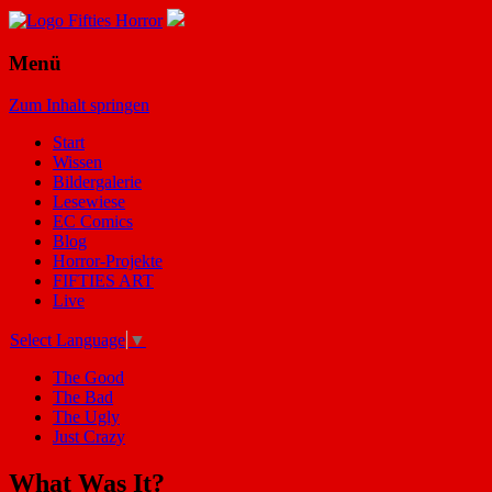
Menü
Zum Inhalt springen
Start
Wissen
Bildergalerie
Lesewiese
EC Comics
Blog
Horror-Projekte
FIFTIES ART
Live
Select Language
▼
The Good
The Bad
The Ugly
Just Crazy
What Was It?