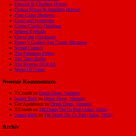
Fawcett & Charlton Horror
Fiction House & Standard Horror!
Four-Color Shadows
Gone and Forgottten
Grand Comics Database
Injured Eyeballs
Out of the Quicksand
Pappy’s Golden Age Comic Blogzine
Stupid Comics
The Fabulous Fifties
The Time Bullet
The Horrors Of It All
Wave Of Crime
Neueste Kommentare
T.Courth
zu
Drink Deep, Vampire
Jasper Bark
zu
Drink Deep, Vampire
Ger Apeldoorn
zu
Drink Deep, Vampire
T.Courth
zu
Till Death Do Us Part (Atlas, 1954)
Jasper Bark
zu
Till Death Do Us Part (Atlas, 1954)
Archiv