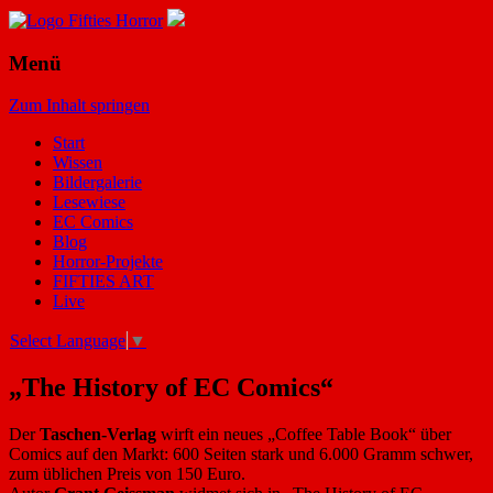
Menü
Zum Inhalt springen
Start
Wissen
Bildergalerie
Lesewiese
EC Comics
Blog
Horror-Projekte
FIFTIES ART
Live
Select Language
▼
„The History of EC Comics“
Der
Taschen-Verlag
wirft ein neues „Coffee Table Book“ über
Comics auf den Markt: 600 Seiten stark und 6.000 Gramm schwer,
zum üblichen Preis von 150 Euro.