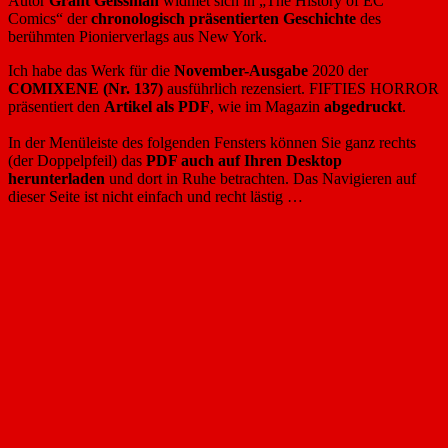
Autor
Grant Geissman
widmet sich in „The History of EC
Comics“ der
chronologisch präsentierten Geschichte
des
berühmten Pionierverlags aus New York.
Ich habe das Werk für die
November-Ausgabe
2020 der
COMIXENE (Nr. 137)
ausführlich rezensiert. FIFTIES HORROR
präsentiert den
Artikel als PDF
, wie im Magazin
abgedruckt
.
In der Menüleiste des folgenden Fensters können Sie ganz rechts
(der Doppelpfeil) das
PDF auch auf Ihren Desktop
herunterladen
und dort in Ruhe betrachten. Das Navigieren auf
dieser Seite ist nicht einfach und recht lästig …